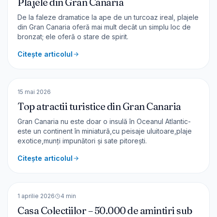
Plajele din Gran Canaria
De la faleze dramatice la ape de un turcoaz ireal, plajele
din Gran Canaria oferă mai mult decât un simplu loc de
bronzat; ele oferă o stare de spirit.
Citește articolul
🇪🇸
Spania
EUROPA
15 mai 2026
Top atractii turistice din Gran Canaria
Gran Canaria nu este doar o insulă în Oceanul Atlantic-
este un continent în miniatură,cu peisaje uluitoare,plaje
exotice,munți impunători și sate pitorești.
Citește articolul
🇷🇴
România
EUROPA
1 aprilie 2026
4
min
Casa Colectiilor – 50.000 de amintiri sub