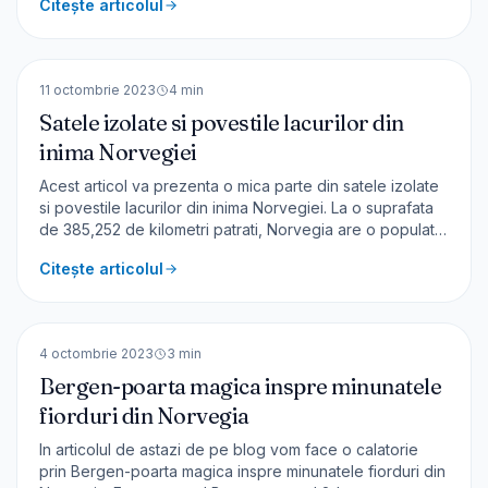
Citește articolul
transportul în comun se folosește din plin….e adevărat că
stau foarte bine la acest capitol 🙂
🇳🇴
Norvegia
EUROPA
11 octombrie 2023
4
min
Satele izolate si povestile lacurilor din
inima Norvegiei
Acest articol va prezenta o mica parte din satele izolate
si povestile lacurilor din inima Norvegiei. La o suprafata
de 385,252 de kilometri patrati, Norvegia are o populatie
de 5,5 milioane de persoane. Deoarece majoritatea
Citește articolul
covarsitoare a tarii (peste 90%) este sălbăticie
stâncoasă și păduri, Norvegia are multe regiun
🇳🇴
Norvegia
EUROPA
4 octombrie 2023
3
min
Bergen-poarta magica inspre minunatele
fiorduri din Norvegia
In articolul de astazi de pe blog vom face o calatorie
prin Bergen-poarta magica inspre minunatele fiorduri din