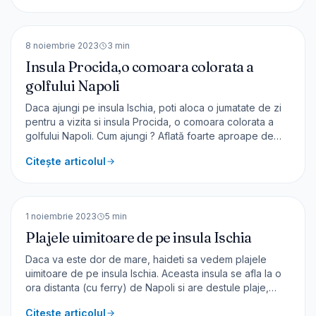
personal, care poate fi subiectiv [&hellip;]
🇮🇹
Italia
EUROPA
8 noiembrie 2023
3
min
Insula Procida,o comoara colorata a
golfului Napoli
Daca ajungi pe insula Ischia, poti aloca o jumatate de zi
pentru a vizita si insula Procida, o comoara colorata a
golfului Napoli. Cum ajungi ? Aflată foarte aproape de
Ischia, pe insula Procida se poate ajunge în 15-20 min cu
Citește articolul
ferry din Casamicciola sau din Ischia Porto – orarul îl
găsiți AICI . Din [&hellip;]
🇮🇹
Italia
EUROPA
1 noiembrie 2023
5
min
Plajele uimitoare de pe insula Ischia
Daca va este dor de mare, haideti sa vedem plajele
uimitoare de pe insula Ischia. Aceasta insula se afla la o
ora distanta (cu ferry) de Napoli si are destule plaje,
astfel incat sa multumeasca aproape toti turistii. In acest
Citește articolul
articol vă voi spune doar despre plajele la care am fost,