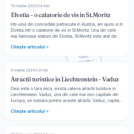
EUROPA
13 martie 2024
4
min
Elvetia – o calatorie de vis in St.Moritz
Intr-unul din concediile petrecute in Austria, am ajuns si în
Elvetia intr-o calatorie de vis in St.Moritz. Una din cele
mai faimoase statiuni din Elvetia, St.Moritz este atat de
renumita, incat numele sau a devenit marca inregistrata.
Citește articolul
Despre St.Moritz Aici s-au desfășurat 2 ediții ale
Olimpiadei de iarnă – în 1928 și
🇱🇮
Lichtenstein
EUROPA
6 martie 2024
3
min
Atractii turistice in Liechtenstein – Vaduz
Desi este o tara mica, exista cateva atractii turistice in
Liechtenstein. Vaduz, una din cele mai mici capitale din
Europa, se numara printre aceste atractii. Vaduz, capitala
statului Liechtenstein Într-unul din concediile petrecute în
Citește articolul
Austria (mai precis în vestul țării) am dedicat o zi, unei
vizite în Vaduz, capitala
🇮🇹
Italia
EUROPA