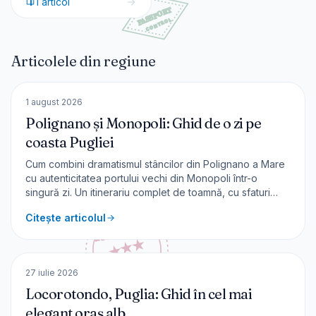
1
articol
Articolele din regiune
🇮🇹
Italia
EUROPA
1 august 2026
Polignano și Monopoli: Ghid de o zi pe
coasta Pugliei
Cum combini dramatismul stâncilor din Polignano a Mare
cu autenticitatea portului vechi din Monopoli într-o
singură zi. Un itinerariu complet de toamnă, cu sfaturi
logistice și bugete de la Călător Povestitor.
Citește articolul
🇮🇹
Italia
EUROPA
27 iulie 2026
Locorotondo, Puglia: Ghid în cel mai
elegant oraș alb