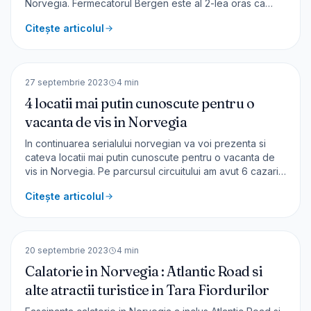
Norvegia. Fermecatorul Bergen este al 2-lea oras ca
marime din Norvegia. Despre Bergen Este un important
Citește articolul
centru comercial, istoric si cultural, fondat acum circa
900 de ani. Bergen a fost capitala Norvegiei p
🇳🇴
Norvegia
EUROPA
27 septembrie 2023
4
min
4 locatii mai putin cunoscute pentru o
vacanta de vis in Norvegia
In continuarea serialului norvegian va voi prezenta si
cateva locatii mai putin cunoscute pentru o vacanta de
vis in Norvegia. Pe parcursul circuitului am avut 6 cazari –
4 de cate 1 noapte, in localitati diferite si cate 2 nopti in
Citește articolul
Bergen si Oslo. Lillehammer De la aeroport am fost
preluați de autocar și am [&hellip;]
🇳🇴
Norvegia
EUROPA
20 septembrie 2023
4
min
Calatorie in Norvegia : Atlantic Road si
alte atractii turistice in Tara Fiordurilor