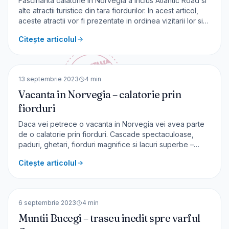
Fascinanta calatorie in Norvegia a inclus Atlantic Road si
alte atractii turistice din tara fiordurilor. In acest articol,
aceste atractii vor fi prezentate in ordinea vizitarii lor si
voi începe cu Atlantic Road este o lucrare de artă, în
Citește articolul
lungime de 8,3 km. Șoseaua face legătura prin 8 poduri,
între mai multe insule d
🇳🇴
Norvegia
EUROPA
13 septembrie 2023
4
min
Vacanta in Norvegia – calatorie prin
fiorduri
Daca vei petrece o vacanta in Norvegia vei avea parte
de o calatorie prin fiorduri. Cascade spectaculoase,
paduri, ghetari, fiorduri magnifice si lacuri superbe –
acestea sunt probabil cuvintele care definesc cel mai
Citește articolul
bine Norvegia. In cadrul circuitului de 9 zile prin
Norvegia, am vazut multe locuri frumoase pe care vi
🇷🇴
România
EUROPA
6 septembrie 2023
4
min
Muntii Bucegi – traseu inedit spre varful