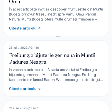
Omu
În acest articol te invit să descoperi frumusetile din Muntii
Bucegi printr-un traseu inedit spre varful Omu. Parcul
Natural Muntii Bucegi oferă multe drumeții frumoase –
recomand și traseul Cheile Zănoagei sau traseul spre
Citește articolul
Cascada Doamnele. Am mai fost la cabana Omu în 2004
și iată că am revenit după 19 ani. Nu am ale
🇩🇪
Germania
EUROPA
26 iulie 2023
3
min
Freiburg,o bijuterie germana in Muntii
Padurea Neagra
In vacanta petrecuta in Alsacia am vizitat si Freiburg,o
bijuterie germana in Muntii Padurea Neagra. Freiburg
face parte din landul Baden-Württemberg si este strajuit
de Munții Pădurea Neagră . Denumirea completă este
Citește articolul
Freiburg im Breisgau – este situat la 50 km de Colmar ,
gazda vacanței noastre. Orașul are 225.000 loc
🇮🇹
Italia
EUROPA
19 iulie 2023
3
min