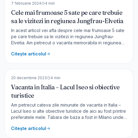
EUROPA
7 februarie 2024
4
min
Cele mai frumoase 5 sate pe care trebuie
sa le vizitezi in regiunea Jungfrau-Elvetia
In acest articol vei afla despre cele mai frumoase 5 sate
pe care trebuie sa le vizitezi in regiunea Jungfrau-
Elvetia. Am petrecut o vacanta memorabila in regiunea
Jungfrau, iar numeroasele atractii turistice de aici, fac ca
Citește articolul
aceasta regiune sa fie cea mai vizitata din Elvetia. Am
închiriat în Wengen un apartament (pt.4
🇮🇹
Italia
EUROPA
20 decembrie 2023
4
min
Vacanta in Italia – Lacul Iseo si obiective
turistice
Am petrecut cateva zile minunate de vacanta in Italia –
Lacul Iseo si alte obiective turistice de aici au fost printre
preferatele mele. Tabara de baza a fost in Milano unde
am stat 4 nopti. De aici puteti ajunge cu trenul (cam o
Citește articolul
ora) la lacul Como, unde veti vedea cele mai frumoase
sate – [&hellip;]
🇮🇹
Italia