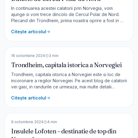
In continuarea acestei calatorii prin Norvegia, vom
ajunge si vom trece dincolo de Cercul Polar de Nord.
Plecand din Trondheim, prima noastra oprire a fost in Mo
I Rana Vom face un scurt popas în Mo I Rana unde vom
Citește articolul
vedea statuia Havmanen. Omul din mare (Havmannen)
este o sculptură din piatră de granit a [&hellip;]
🇳🇴
Norvegia
EUROPA
16 octombrie 2024
3
min
Trondheim, capitala istorica a Norvegiei
Trondheim, capitala istorica a Norvegiei este si loc de
incoronare a regilor Norvegiei. Pe acest blog de calatorii
vei gasi, in randurile ce urmeaza, mai multe detalii
despre acest oras. Despre Trondheim Orașul a fost
Citește articolul
întemeiat în anul 997 și cu cei 212.000 de locuitori este al
3-lea cel mai mare oraș din Norvegia. În
🇳🇴
Norvegia
EUROPA
9 octombrie 2024
4
min
Insulele Lofoten – destinatie de top din