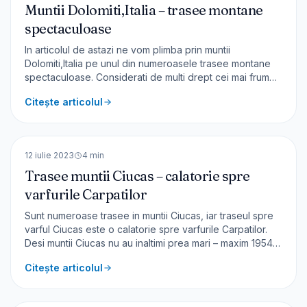
Muntii Dolomiti,Italia – trasee montane
spectaculoase
In articolul de astazi ne vom plimba prin muntii
Dolomiti,Italia pe unul din numeroasele trasee montane
spectaculoase. Considerati de multi drept cei mai frumosi
munti din lume, Dolomitii au intrat in patrimoniul UNESCO
Citește articolul
in 2009. Muntii Dolomiti Unul din cele mai frumoase
drumuri este Strada Statale delle Dolomiti SS 48
🇷🇴
România
EUROPA
12 iulie 2023
4
min
Trasee muntii Ciucas – calatorie spre
varfurile Carpatilor
Sunt numeroase trasee in muntii Ciucas, iar traseul spre
varful Ciucas este o calatorie spre varfurile Carpatilor.
Desi muntii Ciucas nu au inaltimi prea mari – maxim 1954
m – sunt destule trasee pentru drumetii montane.
Citește articolul
Informatii generale Această rută este cea mai
frecventată din muntii Ciucas. Există mai multe varia
🇪🇸
Spania