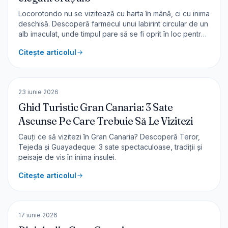
Locorotondo nu se vizitează cu harta în mână, ci cu inima
deschisă. Descoperă farmecul unui labirint circular de un
alb imaculat, unde timpul pare să se fi oprit în loc pentru
a proteja liniștea și estetica perfectă a Pugliei de toamnă.
Citește articolul
🇪🇸
Spania
EUROPA
23 iunie 2026
Ghid Turistic Gran Canaria: 3 Sate
Ascunse Pe Care Trebuie Să Le Vizitezi
Cauți ce să vizitezi în Gran Canaria? Descoperă Teror,
Tejeda și Guayadeque: 3 sate spectaculoase, tradiții și
peisaje de vis în inima insulei.
Citește articolul
🇪🇸
Spania
EUROPA
17 iunie 2026