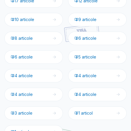
17
articole
12
articole
🇫🇷
Franța
🇩🇪
Germania
10
articole
9
articole
🇪🇸
Spania
🇦🇹
Austria
8
articole
6
articole
🇳🇱
Olanda
🇬🇷
Grecia
6
articole
5
articole
🇧🇪
Belgia
🇭🇷
Croația
4
articole
4
articole
🇸🇪
Suedia
🇲🇹
Malta
4
articole
4
articole
🇫🇮
Finlanda
🇨🇿
Cehia
3
articole
1
articol
🇱🇮
Lichtenstein