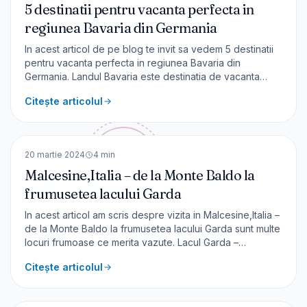
5 destinatii pentru vacanta perfecta in
regiunea Bavaria din Germania
In acest articol de pe blog te invit sa vedem 5 destinatii
pentru vacanta perfecta in regiunea Bavaria din
Germania. Landul Bavaria este destinatia de vacanta
numarul 1 din aceasta tara. Aeroportul principal este in
Citește articolul
Munchen, de unde, poti face o calatorie cu trenul sau cu
o masina inchiriata – se ajunge in 2 ore [&hell
🇮🇹
Italia
EUROPA
20 martie 2024
4
min
Malcesine,Italia – de la Monte Baldo la
frumusetea lacului Garda
In acest articol am scris despre vizita in Malcesine,Italia –
de la Monte Baldo la frumusetea lacului Garda sunt multe
locuri frumoase ce merita vazute. Lacul Garda –
Malcesine Malcesine este una dintre cele mai elegante
Citește articolul
si mai bine dotate destinatii de vacanta de pe malul
lacului Garda. Dispune de numeroase hoteluri,
🇨🇭
Elveția