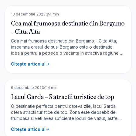
EUROPA
13 decembrie 2023
4
min
Cea mai frumoasa destinatie din Bergamo
– Citta Alta
Cea mai frumoasa destinatie din Bergamo – Citta Alta,
inseamna orasul de sus. Bergamo este o destinatie
ideala pentru a petrece o vacanta in atractiva regiune a
Italiei, Lombardia. În Bergamo se ajunge ușor cu avionul –
Citește articolul
sunt curse zilnice. Am ales o cazare în Bergamo
deoarece este așezat la distanțe convenabile de cele
🇮🇹
Italia
EUROPA
6 decembrie 2023
4
min
Lacul Garda – 3 atractii turistice de top
O destinatie perfecta pentru cateva zile, lacul Garda
ofera atractii turistice de top. Zona este deosebit de
frumoasa si veti avea suficiente locuri de vazut, astfel
incat sa nu va plictisiti. Nu ratați faimoasa șosea Strada
Citește articolul
della Forra spre minunatul sătuc Pieve di Tremosine – de