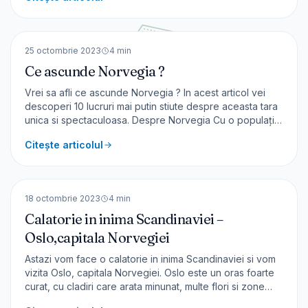
cu plusuri și minusuri. [&hellip;]
🇳🇴
Norvegia
EUROPA
25 octombrie 2023
4
min
Ce ascunde Norvegia ?
Vrei sa afli ce ascunde Norvegia ? In acest articol vei
descoperi 10 lucruri mai putin stiute despre aceasta tara
unica si spectaculoasa. Despre Norvegia Cu o populație
de 5,5 milioane de persoane, Norvegia are al doilea cel
Citește articolul
mai mare PIB pe cap de locuitor din Europa (după
Luxemburg) și al șaselea din lume. Țara [&hell
🇳🇴
Norvegia
EUROPA
18 octombrie 2023
4
min
Calatorie in inima Scandinaviei –
Oslo,capitala Norvegiei
Astazi vom face o calatorie in inima Scandinaviei si vom
vizita Oslo, capitala Norvegiei. Oslo este un oras foarte
curat, cu cladiri care arata minunat, multe flori si zone
verzi. Sunt putine masini prin centrul orașului, iar