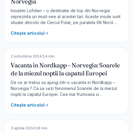
Norvegia
Insulele Lofoten – o destinatie de top din Norvegia
reprezinta un must-see al acestei tari. Aceste insule sunt
situate dincolo de Cercul Polar, pe paralela 68 Nord.
Daca in 2023 am facut o calatorie prin cele mai frumoase
Citește articolul
fiorduri, am vizitat cateva atracții turistice importante,
splendidul oraș Bergen, dar și capitala
🇳🇴
Norvegia
EUROPA
2 octombrie 2024
4
min
Vacanta in Nordkapp – Norvegia: Soarele
de la miezul noptii la capatul Europei
De ce ar trebui sa ajungi intr-o vacanta in Nordkapp –
Norvegia ? Ca sa vezi fenomenul Soarele de la miezul
noptii la capatul Europei. Cea mai frumoasa si
impresionanta experienta norvegiana a fost Midnight
Citește articolul
Sun sau soarele de la miezul noptii. Spre Nordkapp Sunt
foarte incantat ca am putut vedea acest fenomen unic,
🇩🇪
Germania
ce
EUROPA
3 aprilie 2024
6
min