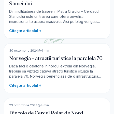
Stanciului
Din multitudinea de trasee in Piatra Craiului – Cerdacul
Stanciului este un traseu care ofera privelisti
impresionante asupra masivului. Aici pe blog vei gasi
toate informatiile necesare pentru a avea o minunata
Citește articolul
calatorie in mijlocul naturii. Informatii traseu Traseul
incepe de langa hidrocentrala Clabucet din Săticu d
🇳🇴
Norvegia
EUROPA
30 octombrie 2024
4
min
Norvegia – atractii turistice la paralela 70
Daca faci o calatorie in nordul extrem din Norvegia,
trebuie sa vizitezi cateva atractii turistice situate la
paralela 70. Norvegia beneficiaza de o infrastructura
impecabil intretinuta astfel că este ușor să ajungi la
Citește articolul
aceste latitudini nordice. Coasta Norvegiei însumează
aproximativ 2.500 km sau peste 25.000 km dacă l
🇳🇴
Norvegia
EUROPA
23 octombrie 2024
4
min
Dincolo de Cercul Polar de Nord