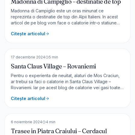
Madonna di Campiglio – destinatie de top
Madonna di Campiglio este un oras minunat ce
reprezinta o destinatie de top din Alpii Italieni. In acest
articol de pe blog vom face o calatorie intr-o statiune
eleganta si cocheta. Despre Madonna di Campiglio
Citește articolul
Locația este de excepție și a devenit foarte cunoscută
în rândul iubitorilor sporturilor de iarnă.. Încă din a
🇫🇮
Finlanda
EUROPA
17 decembrie 2024
5
min
Santa Claus Village – Rovaniemi
Pentru o experienta de neuitat, alaturi de Mos Craciun,
ar trebui sa faci o calatorie in Santa Claus Village –
Rovaniemi. Iar pe acest blog de calatorie vei gasi toate
informatiile necesare pentru a avea o vizita reusita.
Citește articolul
Despre Finlanda Dupa vizitele prin Norvegia, am intrat și
în țara vecină Finlanda, țara cu cea mai
🇷🇴
România
EUROPA
6 noiembrie 2024
4
min
Trasee in Piatra Craiului – Cerdacul