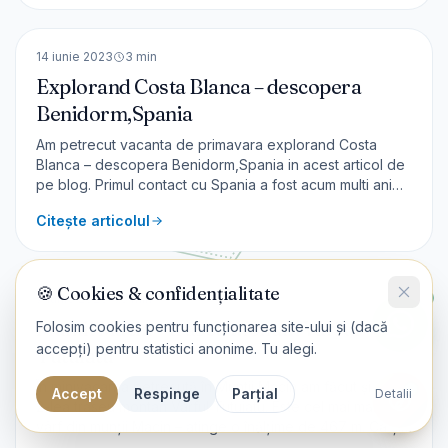
un taxi și în 20 [&hellip;]
🇪🇸
Spania
EUROPA
14 iunie 2023
3
min
Explorand Costa Blanca – descopera
Benidorm,Spania
Am petrecut vacanta de primavara explorand Costa
Blanca – descopera Benidorm,Spania in acest articol de
pe blog. Primul contact cu Spania a fost acum multi ani
cand am vizitat Barcelona si imprejurimile. Având multe
Citește articolul
clădiri înalte, orașul Benidorm mai este numit și
Manhattan-ul Spaniei. Unele clădiri sunt hoteluri, alt
🇷🇴
România
🍪 Cookies & confidențialitate
EUROPA
7 iunie 2023
3
min
Muntii Macin – traseu montan Varful
Folosim cookies pentru funcționarea site-ului și (dacă
accepți) pentru statistici anonime. Tu alegi.
Tutuiatu
În minivacanța petrecută în Muntii Macin am făcut și un al
Accept
Respinge
Parțial
Detalii
2-lea traseu montan Varful Tutuiatu. Este cel mai mare
vârf din munții Macin – atinge o înălțime de 467 m. Ca și
traseul Culmea Pricopanului și aici vom beneficia de