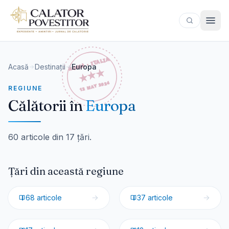
Sari la conținut
Acasă
Destinații
Europa
REGIUNE
Călătorii în
Europa
60 articole din 17 țări.
Țări din această regiune
🇮🇹
Italia
🇷🇴
România
68
articole
37
articole
🇨🇭
Elveția
🇳🇴
Norvegia