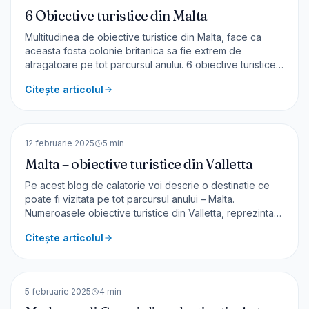
6 Obiective turistice din Malta
Multitudinea de obiective turistice din Malta, face ca
aceasta fosta colonie britanica sa fie extrem de
atragatoare pe tot parcursul anului. 6 obiective turistice
din Malta Dintre aceste numeroase atractii, în acest
Citește articolul
articol de pe blog, vom vedea 6 obiective turistice din
Malta care trebuie să fie pe lista ta de calator
🇲🇹
Malta
EUROPA
12 februarie 2025
5
min
Malta – obiective turistice din Valletta
Pe acest blog de calatorie voi descrie o destinatie ce
poate fi vizitata pe tot parcursul anului – Malta.
Numeroasele obiective turistice din Valletta, reprezinta
un bun prilej de calatorie pentru a vedea capitala insulei.
Citește articolul
Chiar si in timpul iernii, in Malta, rareori temperatura
scade sub 10 grade. Acestea au fost moti
🇮🇹
Italia
EUROPA
5 februarie 2025
4
min