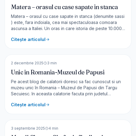
Matera – orasul cu case sapate in stanca
Matera – orasul cu case sapate in stanca (denumite sassi
) este, fara indoiala, cea mai spectaculoasa comoara
ascunsa a Italiei. Un oras in care istoria de peste 10.000
ani se imbina cu farmecul modern, transformand o vizita
Citește articolul
aici, intr-o experienta memorabila. Mai este renumit si
pentru bisericile rupestre – aici a fil
🇷🇴
România
EUROPA
2 decembrie 2025
3
min
Unic in Romania-Muzeul de Papusi
Pe acest blog de calatorii doresc sa fac cunoscut si un
muzeu unic în Romania – Muzeul de Papusi din Targu
Secuiesc. In aceasta calatorie facuta prin judetul
Covasna am reusit sa vad si aceasta minunata si
Citește articolul
deosebita galerie cu papusi. Expozitia de papusi
Aceasta expozitie este de fapt o colectie privata ce
🇷🇴
România
reuneste 150
EUROPA
3 septembrie 2025
4
min