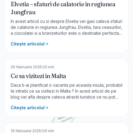
Elvetia – sfaturi de calatorie in regiunea
Jungfrau
In acest articol cu si despre Elvetia vei gasi cateva sfaturi
de calatorie in regiunea Jungfrau. Elvetia, tara ceasurilor,
a ciocolatei si a branzeturilor este o destinatie perfecta
pentru o vacanta de neuitat. Ciocolata e prezenta peste
Citește articolul
tot, ca doar cei 3 mari sunt elvetieni – Rudolf Lindt,
Johann Jakob Tobler si Henr
🇲🇹
Malta
EUROPA
26 februarie 2025
5
min
Ce sa vizitezi in Malta
Daca ti-ai planificat o vacanta pe aceasta insula, probabil
te intrebi ce sa vizitezi in Malta ? In acest articol de pe
blog vei afla despre cateva atractii turistice ce nu pot
lipsi de pe lista voastra pentru o calatorie in Malta. Insula
Citește articolul
Gozo Trebuie sa includeti o calatorie de 1 zi pe insulele
Gozo [&hellip;]
🇲🇹
Malta
EUROPA
19 februarie 2025
6
min