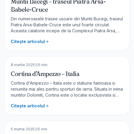
Muntii Bucegi – traseul Piatra Arsa-
Babele-Cruce
Din numeroasele trasee usoare din Muntii Bucegi, traseul
Piatra Arsa-Babele-Cruce este unul foarte circulat.
Aceasta calatorie incepe de la Complexul Piatra Arsa,
trece pe la cabana Babele si continua pana la Crucea
Citește articolul
Eroilor. Cum se ajunge ? Din DN73 Sinaia-Târgoviște, la
circa 6 km de Sinaia se urmează indicatorul Hote
🇮🇹
Italia
EUROPA
8 martie 2025
5
min
Cortina d'Ampezzo – Italia
Cortina d'Ampezzo – Italia este o statiune faimoasa si
renumita mai ales pentru sporturi de iarna. Situata in inima
muntilor Dolomiti, Cortina este o locatie exclusivista si
selecta. Considerați de mulţi drept cei mai frumoşi munţi
Citește articolul
din lume, Dolomitii au intrat în patrimoniul UNESCO în
2009. Am petrecut mai multe zile
🇨🇭
Elveția
EUROPA
5 martie 2025
5
min