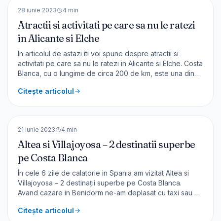
EUROPA
28 iunie 2023
4
min
Atractii si activitati pe care sa nu le ratezi
in Alicante si Elche
In articolul de astazi iti voi spune despre atractii si
activitati pe care sa nu le ratezi in Alicante si Elche. Costa
Blanca, cu o lungime de circa 200 de km, este una din
destinatiile foarte cautate din Spania. Dupa prezentarea
Citește articolul
stațiunii Benidorm și a celor două bijuterii, Altea și
Villajoyosa, urmează Alicante și El
🇪🇸
Spania
EUROPA
21 iunie 2023
4
min
Altea si Villajoyosa – 2 destinatii superbe
pe Costa Blanca
În cele 6 zile de calatorie in Spania am vizitat Altea si
Villajoyosa – 2 destinații superbe pe Costa Blanca.
Avand cazare in Benidorm ne-am deplasat cu taxi sau cu
mijloacele de transport pentru a vizita cele doua bijuterii
Citește articolul
– Altea si Villajoyosa. Din Benidorm până în Altea am luat