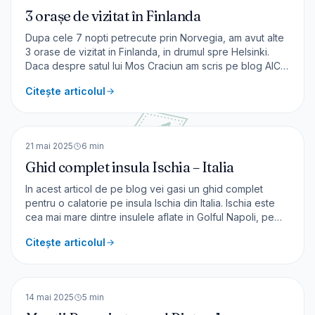
3 orașe de vizitat în Finlanda
Dupa cele 7 nopti petrecute prin Norvegia, am avut alte
3 orase de vizitat in Finlanda, in drumul spre Helsinki.
Daca despre satul lui Mos Craciun am scris pe blog AICI,
astazi vom face o calatorie prin alte 3 orase din tara cu
Citește articolul
cea mai mica densitate a populatiei din Uniunea
Europeana – 17 locuitori/kmp. [&hellip;]
🇮🇹
Italia
EUROPA
21 mai 2025
6
min
Ghid complet insula Ischia – Italia
In acest articol de pe blog vei gasi un ghid complet
pentru o calatorie pe insula Ischia din Italia. Ischia este
cea mai mare dintre insulele aflate in Golful Napoli, pe
coasta vestica a Italiei. Este o destinatie mai putin vizitata
Citește articolul
si cunoscuta, desi este extrem de ofertanta din punct de
vedere turistic. Cum se [&hell
🇷🇴
România
EUROPA
14 mai 2025
5
min