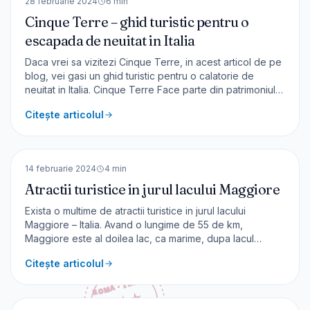
28 februarie 2024
6
min
Cinque Terre – ghid turistic pentru o
escapada de neuitat in Italia
Daca vrei sa vizitezi Cinque Terre, in acest articol de pe
blog, vei gasi un ghid turistic pentru o calatorie de
neuitat in Italia. Cinque Terre Face parte din patrimoniul
UNESCO și reunește sub această denumire cinci sate de
Citește articolul
pescari – Riomaggiore, Manarola, Corniglia, Vernazza și
Monterosso al Mare. Aceste sate, situa
🇮🇹
Italia
EUROPA
14 februarie 2024
4
min
Atractii turistice in jurul lacului Maggiore
Exista o multime de atractii turistice in jurul lacului
Maggiore – Italia. Avand o lungime de 55 de km,
Maggiore este al doilea lac, ca marime, dupa lacul
Garda. O mare parte din suprafață este în Italia și doar o
Citește articolul
mică parte este în Elveția. Zona beneficiază de o climă
blândă, cu o vegetație luxuriantă, [&hellip;]
🇨🇭
Elveția