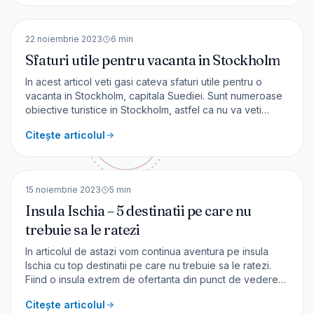
sus veți beneficia de priveliști spect
🇸🇪
Suedia
EUROPA
22 noiembrie 2023
6
min
Sfaturi utile pentru vacanta in Stockholm
In acest articol veti gasi cateva sfaturi utile pentru o
vacanta in Stockholm, capitala Suediei. Sunt numeroase
obiective turistice in Stockholm, astfel ca nu va veti
plictisi. Cum ajungi ? Din România, cu orice companie
Citește articolul
zburați spre Suedia veți ateriza pe Arlanda (aeroportul
principal) sau pe Skavsta (aici ajunge Wizz
🇮🇹
Italia
EUROPA
15 noiembrie 2023
5
min
Insula Ischia – 5 destinatii pe care nu
trebuie sa le ratezi
In articolul de astazi vom continua aventura pe insula
Ischia cu top destinatii pe care nu trebuie sa le ratezi.
Fiind o insula extrem de ofertanta din punct de vedere
turistic, va fi greu de ales ce obiective sa vezi. Sper sa
Citește articolul
va fac alegerea mai usoara prezentand acest top