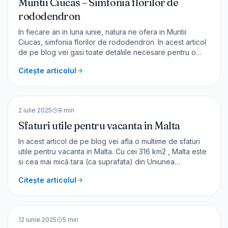
Muntii Ciucas – Simfonia florilor de
rododendron
In fiecare an in luna iunie, natura ne ofera in Muntii
Ciucas, simfonia florilor de rododendron. In acest articol
de pe blog vei gasi toate detaliile necesare pentru o
calatorie foarte colorata. Această explozie de culoare,
Citește articolul
cu multe nuante de roz durează 2-3 saptamani. Este
perioada ideala sa admiri rododendronii inflo
🇲🇹
Malta
EUROPA
2 iulie 2025
9
min
Sfaturi utile pentru vacanta in Malta
In acest articol de pe blog vei afla o multime de sfaturi
utile pentru vacanta in Malta. Cu cei 316 km2 , Malta este
si cea mai mică tara (ca suprafata) din Uniunea
Europeana. Malta este un arhipeleag cu mai multe insule
Citește articolul
– cele mai mari fiind Malta, Gozo și Comino. Capitala cea
mai mică [&hellip;]
🇷🇴
România
EUROPA
12 iunie 2025
5
min