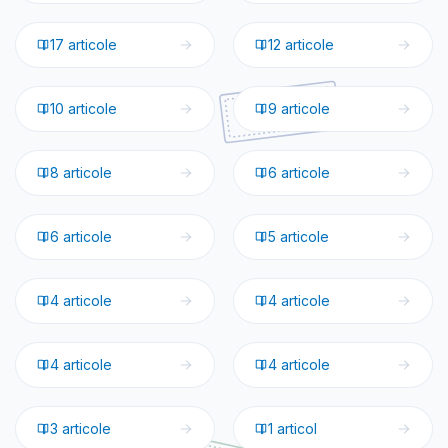
17
articole
12
articole
🇫🇷
Franța
🇩🇪
Germania
10
articole
9
articole
🇪🇸
Spania
🇦🇹
Austria
8
articole
6
articole
🇳🇱
Olanda
🇬🇷
Grecia
6
articole
5
articole
🇧🇪
Belgia
🇭🇷
Croația
4
articole
4
articole
🇸🇪
Suedia
🇲🇹
Malta
4
articole
4
articole
🇫🇮
Finlanda
🇨🇿
Cehia
3
articole
1
articol
🇱🇮
Lichtenstein