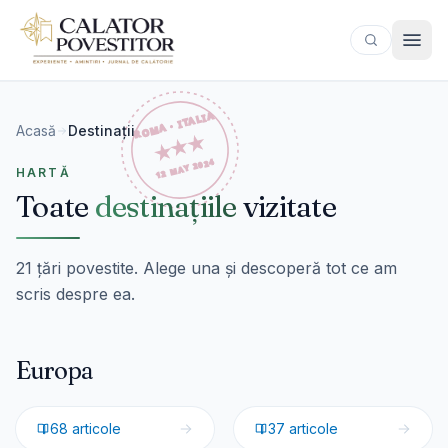
Sari la conținut
Acasă
Destinații
HARTĂ
Toate
destinațiile
vizitate
21 țări povestite. Alege una și descoperă tot ce am
scris despre ea.
Europa
🇮🇹
Italia
🇷🇴
România
68
articole
37
articole
🇨🇭
Elveția
🇳🇴
Norvegia