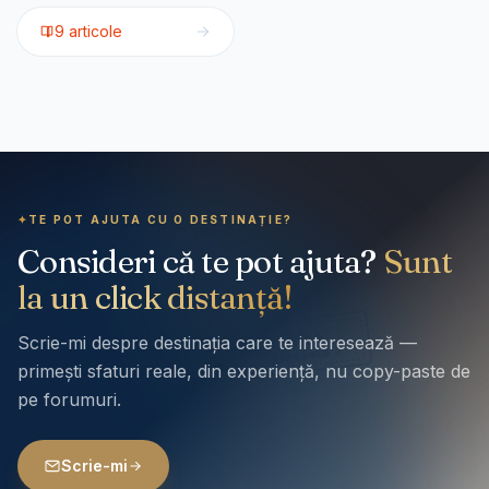
9
articole
✦
TE POT AJUTA CU O DESTINAȚIE?
Consideri că te pot ajuta?
Sunt
la un click distanță!
Scrie-mi despre destinația care te interesează —
primești sfaturi reale, din experiență, nu copy-paste de
pe forumuri.
Scrie-mi