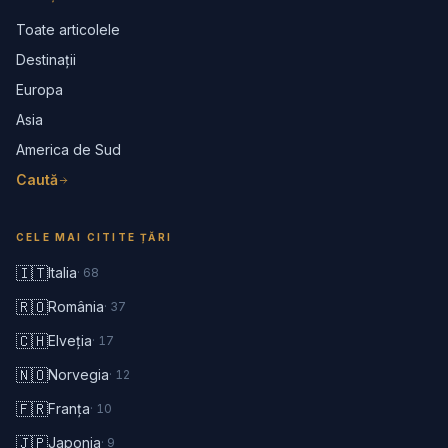
Toate articolele
Destinații
Europa
Asia
America de Sud
Caută
CELE MAI CITITE ȚĂRI
🇮🇹
Italia
·
68
🇷🇴
România
·
37
🇨🇭
Elveția
·
17
🇳🇴
Norvegia
·
12
🇫🇷
Franța
·
10
🇯🇵
Japonia
·
9