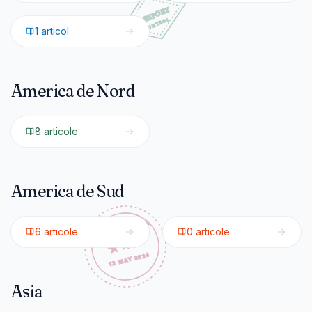
1
articol
America de Nord
🇲🇽
Mexic
8
articole
America de Sud
🇵🇪
Peru
🇦🇷
Argentina
6
articole
0
articole
Asia
🇯🇵
Japonia