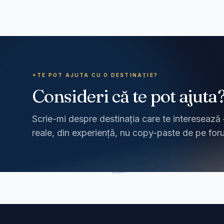
✦
TE POT AJUTA CU O DESTINAȚIE?
Consideri că te pot ajuta
Scrie-mi despre destinația care te interesează 
reale, din experiență, nu copy-paste de pe for