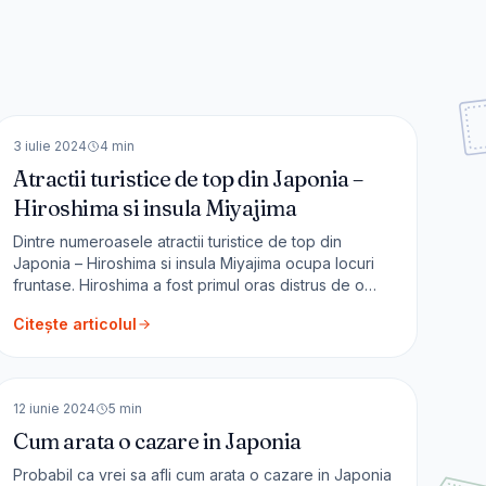
🇯🇵
Japonia
ASIA
3 iulie 2024
4
min
Atractii turistice de top din Japonia –
Hiroshima si insula Miyajima
Dintre numeroasele atractii turistice de top din
Japonia – Hiroshima si insula Miyajima ocupa locuri
fruntase. Hiroshima a fost primul oras distrus de o
bomba nucleara, iar Miyajima este insula sacra a
Citește articolul
Japoniei. Insula Miyajima este unul din cele mai
frumoase și sacre locuri din Japonia. Ca și în parcul
🇯🇵
Japonia
Nara-koen (deși
ASIA
12 iunie 2024
5
min
Cum arata o cazare in Japonia
Probabil ca vrei sa afli cum arata o cazare in Japonia