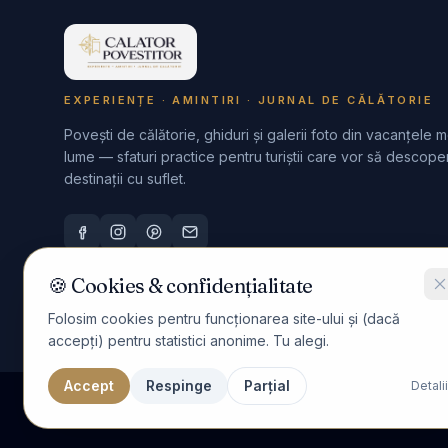
EXPERIENȚE · AMINTIRI · JURNAL DE CĂLĂTORIE
Povești de călătorie, ghiduri și galerii foto din vacanțele m
lume — sfaturi practice pentru turiștii care vor să descope
destinații cu suflet.
🍪 Cookies & confidențialitate
Folosim cookies pentru funcționarea site-ului și (dacă
accepți) pentru statistici anonime. Tu alegi.
©
2026
Calator Povestitor
. Toate drepturile rezervate.
Accept
Respinge
Parțial
Detalii