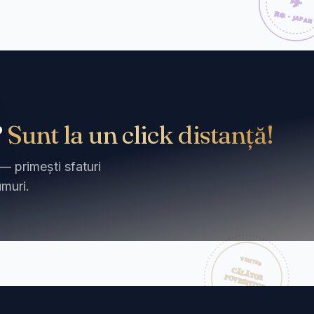
?
Sunt la un click distanță!
— primești sfaturi
umuri.