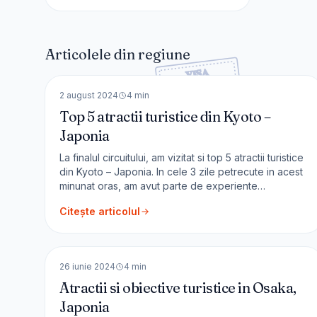
Articolele din regiune
🇯🇵
Japonia
ASIA
2 august 2024
4
min
Top 5 atractii turistice din Kyoto –
Japonia
La finalul circuitului, am vizitat si top 5 atractii turistice
din Kyoto – Japonia. In cele 3 zile petrecute in acest
minunat oras, am avut parte de experiente
incantatoare, pe care vi le voi prezenta in acest
Citește articolul
articol. Arashiyama Este un district al orașului Kyoto
unde se ajunge ușor cu trenul. În prezent este un
🇯🇵
Japonia
[&hel
ASIA
26 iunie 2024
4
min
Atractii si obiective turistice in Osaka,
Japonia