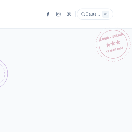
Caută…
⌘K