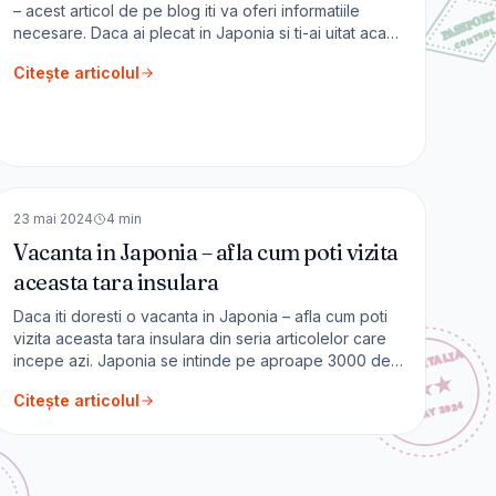
– acest articol de pe blog iti va oferi informatiile
necesare. Daca ai plecat in Japonia si ti-ai uitat acasa
periuta de dinti, pijamaua, papucii, aparatul de ras,
Citește articolul
cremele sau pieptanul, nu te ingrijora – le vei gasi pe
toate, gratuit, in camere sau [&hellip;]
🇯🇵
Japonia
ASIA
23 mai 2024
4
min
Vacanta in Japonia – afla cum poti vizita
aceasta tara insulara
Daca iti doresti o vacanta in Japonia – afla cum poti
vizita aceasta tara insulara din seria articolelor care
incepe azi. Japonia se intinde pe aproape 3000 de
km din apropierea estului Siberiei pana in apropiere
Citește articolul
de Taiwan. Hokkaido, Honshu, Shikoku și Kyushu
sunt cele 4 mari insule ale țării. Din populația
Japoniei de