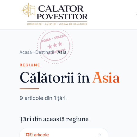
Sari la conținut
Acasă
Destinații
Asia
REGIUNE
Călătorii în
Asia
9 articole din 1 țări.
Țări din această regiune
🇯🇵
Japonia
9
articole