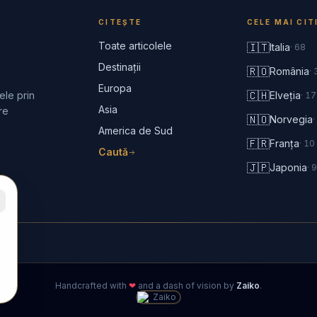
CITEȘTE
CELE MAI CIT
Toate articolele
🇮🇹
Italia
·
68
Destinații
🇷🇴
România
·
Europa
🇨🇭
ele prin
Elveția
·
17
Asia
re
🇳🇴
Norvegia
·
America de Sud
🇫🇷
Franța
·
10
Caută
🇯🇵
Japonia
·
9
Handcrafted with
❤
and a dash of vision by
Zaiko
.