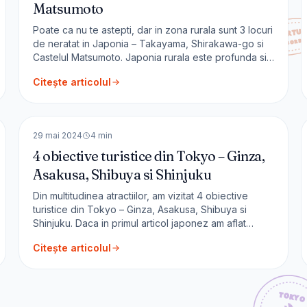
Matsumoto
Poate ca nu te astepti, dar in zona rurala sunt 3 locuri
de neratat in Japonia – Takayama, Shirakawa-go si
Castelul Matsumoto. Japonia rurala este profunda si
aici, la tara, poti intelege cel mai bine spiritul japonez.
Citește articolul
Zonele rurale din Țara Soarelui Răsare sunt
caracterizate de sate mici, terenuri agricole
🇯🇵
Japonia
frumoase și
ASIA
29 mai 2024
4
min
4 obiective turistice din Tokyo – Ginza,
Asakusa, Shibuya si Shinjuku
Din multitudinea atractiilor, am vizitat 4 obiective
turistice din Tokyo – Ginza, Asakusa, Shibuya si
Shinjuku. Daca in primul articol japonez am aflat
cateva lucruri generale astazi vom face o plimbare
Citește articolul
prin Tokyo. Daca o faci intr-o zi de lucru, vei intra în
ritmul locuitorilor și al orașului. Este o experiență de
neu