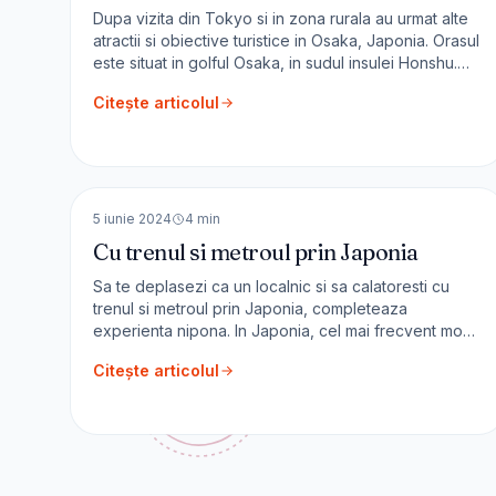
Dupa vizita din Tokyo si in zona rurala au urmat alte
atractii si obiective turistice in Osaka, Japonia. Orasul
este situat in golful Osaka, in sudul insulei Honshu.
Despre Osaka Cu o populație de circa 19 milioane
Citește articolul
de locuitori, zona metropolitană Osaka este a 2-a
aglomerare urbană din Japonia. Cele 30.000 fabrici
din
🇯🇵
Japonia
ASIA
5 iunie 2024
4
min
Cu trenul si metroul prin Japonia
Sa te deplasezi ca un localnic si sa calatoresti cu
trenul si metroul prin Japonia, completeaza
experienta nipona. In Japonia, cel mai frecvent mod
de a calatori este cu trenul. Japan Railways este o
Citește articolul
rețea complexă de căi ferate cu o lungime de
30.000 km. Cu circa 26.000 de plecări în fiecare zi și
cu [&hellip;]