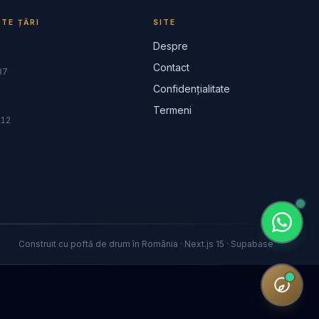
ITE ȚĂRI
SITE
Despre
Contact
37
Confidențialitate
Termeni
12
Construit cu poftă de drum în România · Next.js 15 · Supabase