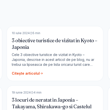
🇯🇵
Japonia
ASIA
10 iulie 2024
5
min
3 obiective turistice de vizitat in Kyoto –
Japonia
Cele 3 obiective turistice de vizitat in Kyoto –
Japonia, descrise in acest articol de pe blog, nu ar
trebui sa lipseasca de pe lista oricarui turist care
ajunge aici. Kyoto Fondat in urma cu peste 1200 de
Citește articolul
ani, Kyoto este primul oras al Japoniei, dupa numarul
de temple – sunt peste 1600. Kyoto face parte
🇯🇵
Japonia
[&hellip;]
ASIA
19 iunie 2024
4
min
3 locuri de neratat in Japonia –
Takayama, Shirakawa-go si Castelul