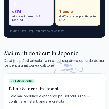
📱
🚗
eSIM
Transfer
Airalo — internet fără
GetTransfer — preț fix, șofer
roaming
ști­ut
Linkuri afiliate · prețul tău rămâne neschimbat
Mai mult de făcut în
Japonia
Dacă ți-a plăcut articolul, ia în calcul una dintre opțiunile de mai
jos pentru următoarea călătorie.
GETYOURGUIDE
Bilete & tururi în Japonia
Cele mai populare experiențe pe GetYourGuide —
confirmare instant, anulare gratuită.