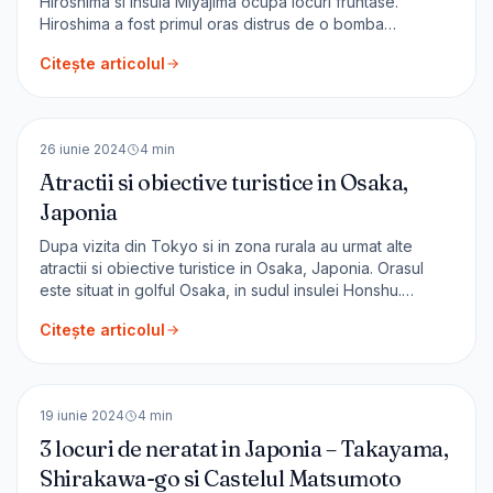
Hiroshima si insula Miyajima ocupa locuri fruntase.
Hiroshima a fost primul oras distrus de o bomba
nucleara, iar Miyajima este insula sacra a Japoniei. Insula
Citește articolul
Miyajima este unul din cele mai frumoase și sacre locuri
din Japonia. Ca și în parcul Nara-koen (deși
🇯🇵
Japonia
ASIA
26 iunie 2024
4
min
Atractii si obiective turistice in Osaka,
Japonia
Dupa vizita din Tokyo si in zona rurala au urmat alte
atractii si obiective turistice in Osaka, Japonia. Orasul
este situat in golful Osaka, in sudul insulei Honshu.
Despre Osaka Cu o populație de circa 19 milioane de
Citește articolul
locuitori, zona metropolitană Osaka este a 2-a
aglomerare urbană din Japonia. Cele 30.000 fabrici din
🇯🇵
Japonia
ASIA
19 iunie 2024
4
min
3 locuri de neratat in Japonia – Takayama,
Shirakawa-go si Castelul Matsumoto