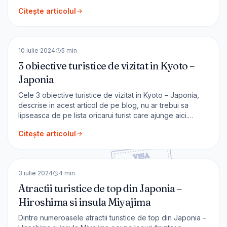
vi le voi prezenta in acest articol. Arashiyama Este un
Citește articolul
district al orașului Kyoto unde se ajunge ușor cu trenul. În
prezent este un [&hel
🇯🇵
Japonia
ASIA
10 iulie 2024
5
min
3 obiective turistice de vizitat in Kyoto –
Japonia
Cele 3 obiective turistice de vizitat in Kyoto – Japonia,
descrise in acest articol de pe blog, nu ar trebui sa
lipseasca de pe lista oricarui turist care ajunge aici.
Kyoto Fondat in urma cu peste 1200 de ani, Kyoto este
Citește articolul
primul oras al Japoniei, dupa numarul de temple – sunt
peste 1600. Kyoto face parte [&hellip;]
🇯🇵
Japonia
ASIA
3 iulie 2024
4
min
Atractii turistice de top din Japonia –
Hiroshima si insula Miyajima
Dintre numeroasele atractii turistice de top din Japonia –