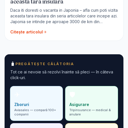
aceasta tara insulara
Daca iti doresti o vacanta in Japonia – afla cum poti vizita
aceasta tara insulara din seria articolelor care incepe azi.
Japonia se intinde pe aproape 3000 de km din
apropierea estului Siberiei pana in apropiere de Taiwan.
Citește articolul
Hokkaido, Honshu, Shikoku și Kyushu sunt cele 4 mari
insule ale țării. Din populația Japoniei de
🧳
PREGĂTEȘTE CĂLĂTORIA
Tot ce ai nevoie să rezolvi înainte să pleci — în câteva
click-uri.
✈
🛡
Zboruri
Asigurare
Aviasales — compară 100+
Tripinsurance — medical &
companii
anulare