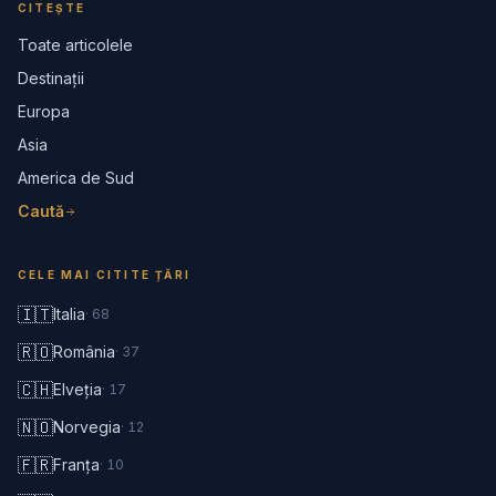
CITEȘTE
Toate articolele
Destinații
Europa
Asia
America de Sud
Caută
CELE MAI CITITE ȚĂRI
🇮🇹
Italia
·
68
🇷🇴
România
·
37
🇨🇭
Elveția
·
17
🇳🇴
Norvegia
·
12
🇫🇷
Franța
·
10