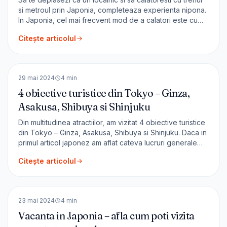
si metroul prin Japonia, completeaza experienta nipona.
In Japonia, cel mai frecvent mod de a calatori este cu
trenul. Japan Railways este o rețea complexă de căi
Citește articolul
ferate cu o lungime de 30.000 km. Cu circa 26.000 de
plecări în fiecare zi și cu [&hellip;]
🇯🇵
Japonia
ASIA
29 mai 2024
4
min
4 obiective turistice din Tokyo – Ginza,
Asakusa, Shibuya si Shinjuku
Din multitudinea atractiilor, am vizitat 4 obiective turistice
din Tokyo – Ginza, Asakusa, Shibuya si Shinjuku. Daca in
primul articol japonez am aflat cateva lucruri generale
astazi vom face o plimbare prin Tokyo. Daca o faci intr-o
Citește articolul
zi de lucru, vei intra în ritmul locuitorilor și al orașului. Este
o experiență de neu
🇯🇵
Japonia
ASIA
23 mai 2024
4
min
Vacanta in Japonia – afla cum poti vizita