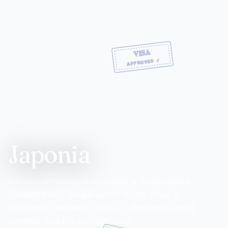
Japonia
O insulă-arhipelag unde tradiția și modernitatea
coexistă firesc: temple zen în Kyoto, cireși la
Hiroshima, neoane în Tokyo. O destinație care îți
schimbă felul în care călătorești.