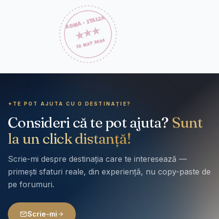
✦
TE POT AJUTA CU O DESTINAȚIE?
Consideri că te pot ajuta?
Sunt
la un click distanță!
Scrie-mi despre destinația care te interesează —
primești sfaturi reale, din experiență, nu copy-paste de
pe forumuri.
Scrie-mi