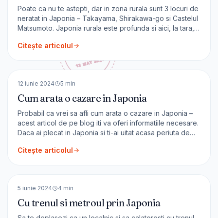
Poate ca nu te astepti, dar in zona rurala sunt 3 locuri de
neratat in Japonia – Takayama, Shirakawa-go si Castelul
Matsumoto. Japonia rurala este profunda si aici, la tara,
poti intelege cel mai bine spiritul japonez. Zonele rurale
Citește articolul
din Țara Soarelui Răsare sunt caracterizate de sate mici,
terenuri agricole frumoase și
🇯🇵
Japonia
ASIA
12 iunie 2024
5
min
Cum arata o cazare in Japonia
Probabil ca vrei sa afli cum arata o cazare in Japonia –
acest articol de pe blog iti va oferi informatiile necesare.
Daca ai plecat in Japonia si ti-ai uitat acasa periuta de
dinti, pijamaua, papucii, aparatul de ras, cremele sau
Citește articolul
pieptanul, nu te ingrijora – le vei gasi pe toate, gratuit, in
camere sau [&hellip;]
🇯🇵
Japonia
ASIA
5 iunie 2024
4
min
Cu trenul si metroul prin Japonia
Sa te deplasezi ca un localnic si sa calatoresti cu trenul