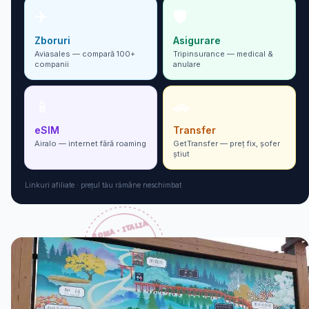
✈
🛡
Zboruri
Asigurare
Aviasales — compară 100+
Tripinsurance — medical &
companii
anulare
📱
🚗
eSIM
Transfer
Airalo — internet fără roaming
GetTransfer — preț fix, șofer
ști­ut
Linkuri afiliate · prețul tău rămâne neschimbat