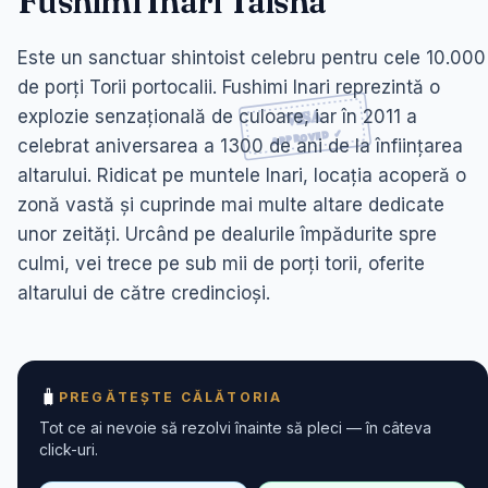
Fushimi Inari Taisha
Este un sanctuar shintoist celebru pentru cele 10.000
de porți Torii portocalii. Fushimi Inari reprezintă o
explozie senzațională de culoare, iar în 2011 a
celebrat aniversarea a 1300 de ani de la înființarea
altarului. Ridicat pe muntele Inari, locația acoperă o
zonă vastă și cuprinde mai multe altare dedicate
unor zeități. Urcând pe dealurile împădurite spre
culmi, vei trece pe sub mii de porți torii, oferite
altarului de către credincioși.
🧳
PREGĂTEȘTE CĂLĂTORIA
Tot ce ai nevoie să rezolvi înainte să pleci — în câteva
click-uri.