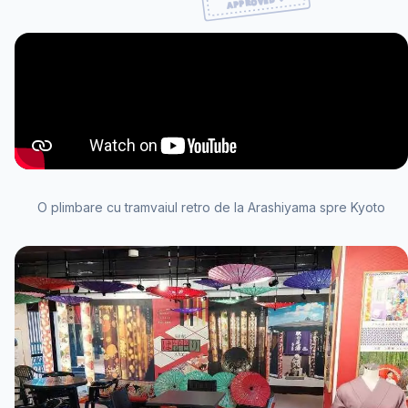
O plimbare cu tramvaiul retro de la Arashiyama spre Kyoto