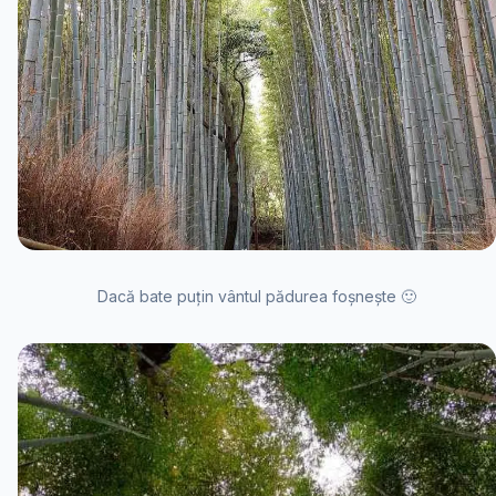
Dacă bate puțin vântul pădurea foșnește 🙂