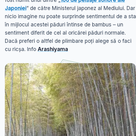
fost numit unul dintre „
100 de peisaje sonore ale
Japoniei
” de către Ministerul japonez al Mediului. Dar
nicio imagine nu poate surprinde sentimentul de a sta
în mijlocul acestei păduri întinse de bambus – un
sentiment diferit de cel al oricărei păduri normale.
Dacă preferi o altfel de plimbare poți alege să o faci
cu ricșa. Info
Arashiyama