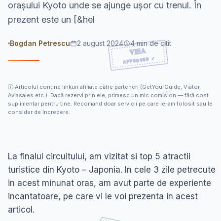
orașului Kyoto unde se ajunge ușor cu trenul. În
prezent este un [&hel
Bogdan Petrescu
2 august 2024
4
min de citit
ⓘ
Articolul conține linkuri afiliate către parteneri (GetYourGuide, Viator,
Aviasales etc.). Dacă rezervi prin ele, primesc un mic comision — fără cost
suplimentar pentru tine. Recomand doar servicii pe care le-am folosit sau le
consider de încredere.
La finalul circuitului, am vizitat si top 5 atractii
turistice din Kyoto – Japonia. In cele 3 zile petrecute
in acest minunat oras, am avut parte de experiente
incantatoare, pe care vi le voi prezenta in acest
articol.