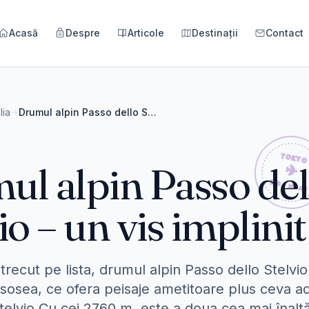
Acasă
Despre
Articole
Destinații
Contact
alia
Drumul alpin Passo dello Stelvio – un vis implinit
ul alpin Passo del
io – un vis implinit
trecut pe lista, drumul alpin Passo dello Stelvio
sosea, ce ofera peisaje ametitoare plus ceva ad
telvio Cu cei 2760 m, este a doua cea mai înalt