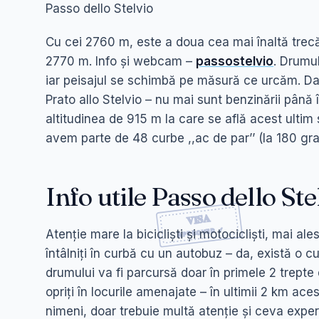
Passo dello Stelvio
Cu cei 2760 m, este a doua cea mai înaltă trecă
2770 m. Info și webcam –
passostelvio
. Drumu
iar peisajul se schimbă pe măsură ce urcăm. Dac
Prato allo Stelvio – nu mai sunt benzinării până 
altitudinea de 915 m la care se află acest ulti
avem parte de 48 curbe ,,ac de par’’ (la 180 gra
Info utile Passo dello Ste
Atenție mare la bicicliști și motocicliști, mai ales
întâlniți în curbă cu un autobuz – da, există o 
drumului va fi parcursă doar în primele 2 trepte 
opriți în locurile amenajate – în ultimii 2 km ace
nimeni, doar trebuie multă atenție și ceva expe