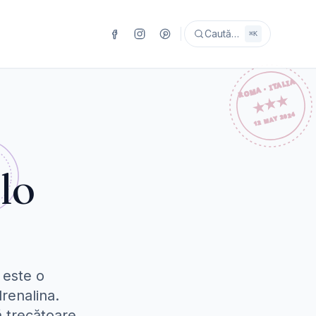
Caută…
⌘K
lo
 este o
renalina.
ă trecătoare