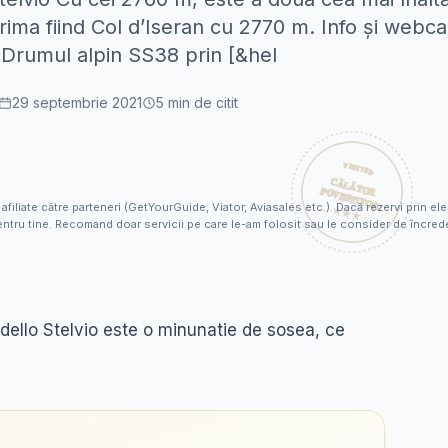
rima fiind Col d’Iseran cu 2770 m. Info și webc
 Drumul alpin SS38 prin [&hel
29 septembrie 2021
5
min de citit
 afiliate către parteneri (GetYourGuide, Viator, Aviasales etc.). Dacă rezervi prin 
ntru tine. Recomand doar servicii pe care le-am folosit sau le consider de încred
 dello Stelvio este o minunatie de sosea, ce