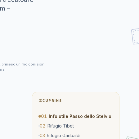
am –
ele, primesc un mic comision
ere.
CUPRINS
01
Info utile Passo dello Stelvio
02
Rifugio Tibet
03
Rifugio Garibaldi