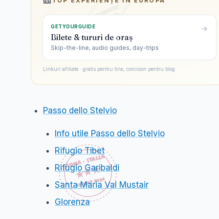
🎫
TOP EXPERIENȚE ÎN
EUROPA
GETYOURGUIDE
Bilete & tururi de oraș
Skip-the-line, audio guides, day-trips
Linkuri afiliate · gratis pentru tine, comision pentru blog
Passo dello Stelvio
Info utile Passo dello Stelvio
Rifugio Tibet
Rifugio Garibaldi
Santa Maria Val Mustair
Glorenza