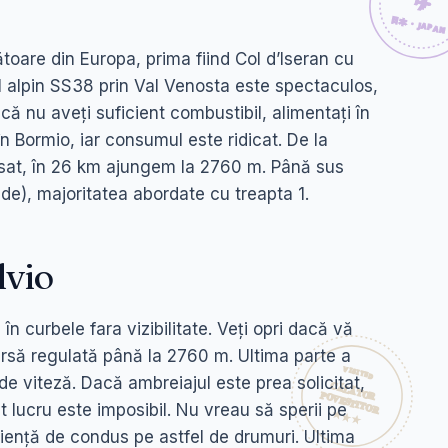
toare din Europa, prima fiind Col d’Iseran cu
l alpin SS38 prin Val Venosta este spectaculos,
ă nu aveți suficient combustibil, alimentați în
în Bormio, iar consumul este ridicat. De la
m sat, în 26 km ajungem la 2760 m. Până sus
de), majoritatea abordate cu treapta 1.
lvio
 în curbele fara vizibilitate. Veți opri dacă vă
cursă regulată până la 2760 m. Ultima parte a
de viteză. Dacă ambreiajul este prea solicitat,
st lucru este imposibil. Nu vreau să sperii pe
riență de condus pe astfel de drumuri. Ultima