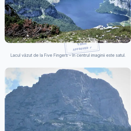
Lacul văzut de la Five Fingers – în centrul imaginii este satul.