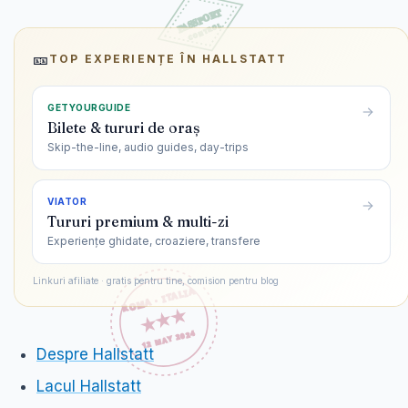
🎫
TOP EXPERIENȚE ÎN
HALLSTATT
GETYOURGUIDE
Bilete & tururi de oraș
Skip-the-line, audio guides, day-trips
VIATOR
Tururi premium & multi-zi
Experiențe ghidate, croaziere, transfere
Linkuri afiliate · gratis pentru tine, comision pentru blog
Despre Hallstatt
Lacul Hallstatt