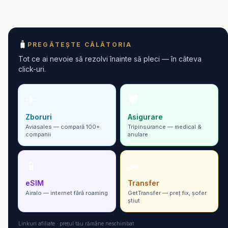
🧳
PREGĂTEȘTE CĂLĂTORIA
Tot ce ai nevoie să rezolvi înainte să pleci — în câteva
click-uri.
✈
🛡
Zboruri
Asigurare
Aviasales — compară 100+
Tripinsurance — medical &
companii
anulare
📱
🚗
eSIM
Transfer
Airalo — internet fără roaming
GetTransfer — preț fix, șofer
ști­ut
Linkuri afiliate · prețul tău rămâne neschimbat