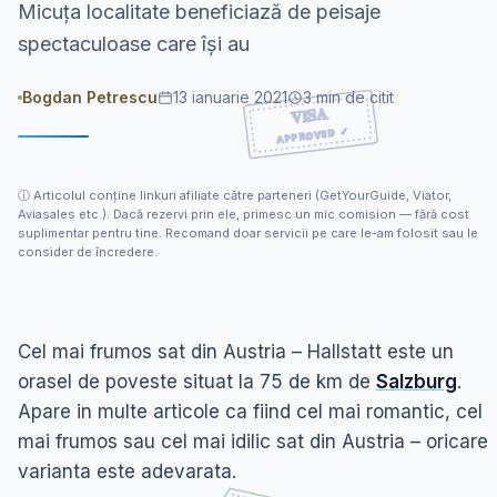
Micuța localitate beneficiază de peisaje
spectaculoase care își au
Bogdan Petrescu
13 ianuarie 2021
3
min de citit
ⓘ
Articolul conține linkuri afiliate către parteneri (GetYourGuide, Viator,
Aviasales etc.). Dacă rezervi prin ele, primesc un mic comision — fără cost
suplimentar pentru tine. Recomand doar servicii pe care le-am folosit sau le
consider de încredere.
Cel mai frumos sat din Austria – Hallstatt este un
orasel de poveste situat la 75 de km de
Salzburg
.
Apare in multe articole ca fiind cel mai romantic, cel
mai frumos sau cel mai idilic sat din Austria – oricare
varianta este adevarata.