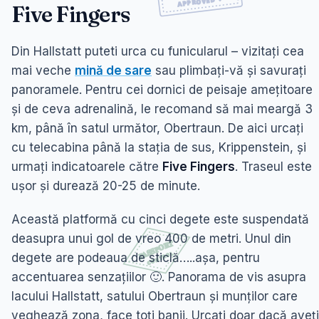
Five Fingers
Din Hallstatt puteti urca cu funicularul – vizitați cea
mai veche
mină de sare
sau plimbați-vă și savurați
panoramele. Pentru cei dornici de peisaje amețitoare
și de ceva adrenalină, le recomand să mai meargă 3
km, până în satul următor, Obertraun. De aici urcați
cu telecabina până la stația de sus, Krippenstein, și
urmați indicatoarele către
Five Fingers
. Traseul este
ușor și durează 20-25 de minute.
Această platformă cu cinci degete este suspendată
deasupra unui gol de vreo 400 de metri. Unul din
degete are podeaua de sticlă…..așa, pentru
accentuarea senzațiilor 🙂. Panorama de vis asupra
lacului Hallstatt, satului Obertraun și munților care
veghează zona, face toți banii. Urcați doar dacă aveți