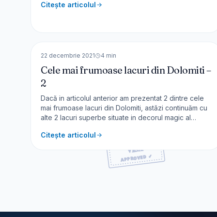
Citește articolul
multe asemenea poteci frumoase – despre traseul
Cascada Doamnele am scris AICI. O mare parte din
aceste trasee din muntii Buce
🇮🇹
Italia
EUROPA
22 decembrie 2021
4
min
Cele mai frumoase lacuri din Dolomiti –
2
Dacă in articolul anterior am prezentat 2 dintre cele
mai frumoase lacuri din Dolomiti, astăzi continuăm cu
alte 2 lacuri superbe situate in decorul magic al
Dolomitilor - Lago di Braies și Lago di Carezza.
Citește articolul