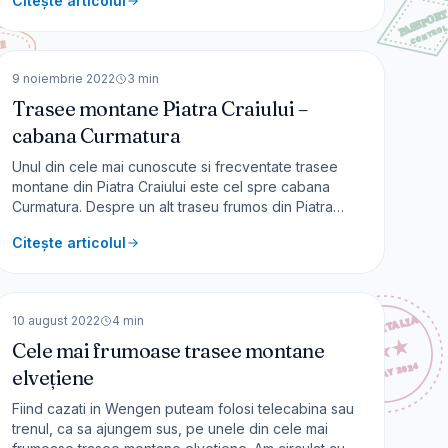
Citește articolul
beneficia de panorame spectaculoase, potecă prin
pădure și mult aer curat. Info traseu Deși traseul
🇷🇴
România
începe [
EUROPA
9 noiembrie 2022
3
min
Trasee montane Piatra Craiului –
cabana Curmatura
Unul din cele mai cunoscute si frecventate trasee
montane din Piatra Craiului este cel spre cabana
Curmatura. Despre un alt traseu frumos din Piatra
Craiului, cel spre Cerdacul Stanciului, am scris pe
Citește articolul
acest blog de calatorie – detalii AICI. Trasee montane
Piatra Craiului – cabana Curmatura Sunt mai multe
🇨🇭
Elveția
poteci marcate
EUROPA
10 august 2022
4
min
Cele mai frumoase trasee montane
elvețiene
Fiind cazati in Wengen puteam folosi telecabina sau
trenul, ca sa ajungem sus, pe unele din cele mai