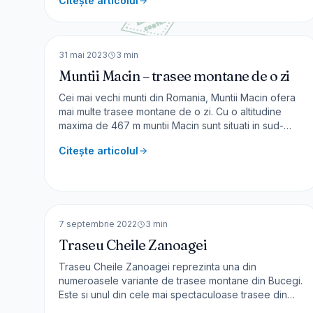
Citește articolul
patrimoniul UNESCO in 2009. Muntii Dolomiti Unul din
cele mai frumoase drumuri este Strada Statale delle
🇷🇴
România
Dolomiti SS 48
EUROPA
31 mai 2023
3
min
Muntii Macin – trasee montane de o zi
Cei mai vechi munti din Romania, Muntii Macin ofera
mai multe trasee montane de o zi. Cu o altitudine
maxima de 467 m muntii Macin sunt situati in sud-
estul tarii, in Dobrogea, si fac parte din Parcul
Citește articolul
Național Munții Măcinului. Zona Dobrogea este
extrem de ofertantă cu multe frumuseți – vizitasem
cheile Dobrogei, cetat
🇷🇴
România
EUROPA
7 septembrie 2022
3
min
Traseu Cheile Zanoagei
Traseu Cheile Zanoagei reprezinta una din
numeroasele variante de trasee montane din Bucegi.
Este si unul din cele mai spectaculoase trasee din
muntii Bucegi. Parcul Natural Munții Bucegi oferă