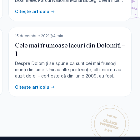
Doamnele. Parcul National Muntii Bucegi ofera multe
trasee, o parte dintre acestea putand fi parcurse si
Citește articolul
de catre cei mai putin experimentati. Traseul nostru
este usor si este accesibil si pentru familii cu copii.
🇮🇹
Italia
Cum s
EUROPA
15 decembrie 2021
4
min
Cele mai frumoase lacuri din Dolomiti –
1
Despre Dolomiți se spune că sunt cei mai frumoși
munți din lume. Unii au alte preferințe, alții nici nu au
auzit de ei – cert este că din iunie 2009, au fost
incluși în patrimoniul UNESCO. Dacă sunt cei mai
Citește articolul
frumoși munți din lume atunci să vedem și cele mai
frumoase lacuri din Dolomiți.