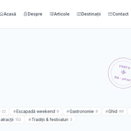
Acasă
Despre
Articole
Destinații
Contact
Escapadă weekend
Gastronomie
Ghid
·
22
·
8
·
8
·
88
atracții
Tradiții & festivaluri
·
102
·
3
🇷🇴
România