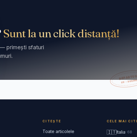
?
Sunt la un click distanță!
— primești sfaturi
umuri.
CITEȘTE
CELE MAI CIT
Toate articolele
🇮🇹
Italia
·
68