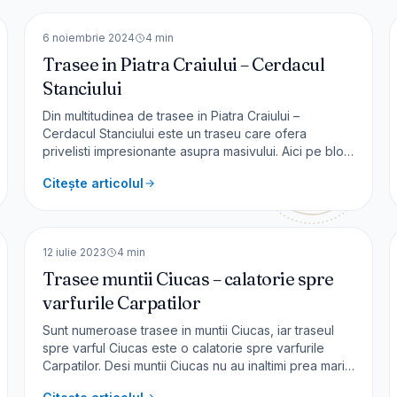
EUROPA
6 noiembrie 2024
4
min
Trasee in Piatra Craiului – Cerdacul
Stanciului
Din multitudinea de trasee in Piatra Craiului –
Cerdacul Stanciului este un traseu care ofera
privelisti impresionante asupra masivului. Aici pe blog
vei gasi toate informatiile necesare pentru a avea o
Citește articolul
minunata calatorie in mijlocul naturii. Informatii traseu
Traseul incepe de langa hidrocentrala Clabucet din
🇷🇴
România
Săticu d
EUROPA
12 iulie 2023
4
min
Trasee muntii Ciucas – calatorie spre
varfurile Carpatilor
Sunt numeroase trasee in muntii Ciucas, iar traseul
spre varful Ciucas este o calatorie spre varfurile
Carpatilor. Desi muntii Ciucas nu au inaltimi prea mari –
maxim 1954 m – sunt destule trasee pentru drumetii