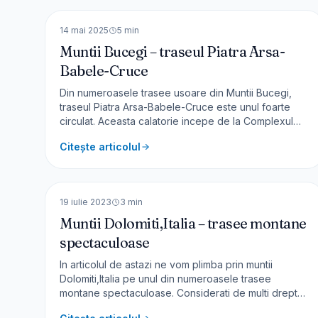
EUROPA
14 mai 2025
5
min
Muntii Bucegi – traseul Piatra Arsa-
Babele-Cruce
Din numeroasele trasee usoare din Muntii Bucegi,
traseul Piatra Arsa-Babele-Cruce este unul foarte
circulat. Aceasta calatorie incepe de la Complexul
Piatra Arsa, trece pe la cabana Babele si continua
Citește articolul
pana la Crucea Eroilor. Cum se ajunge ? Din DN73
Sinaia-Târgoviște, la circa 6 km de Sinaia se
🇮🇹
Italia
urmează indicatorul Hote
EUROPA
19 iulie 2023
3
min
Muntii Dolomiti,Italia – trasee montane
spectaculoase
In articolul de astazi ne vom plimba prin muntii
Dolomiti,Italia pe unul din numeroasele trasee
montane spectaculoase. Considerati de multi drept
cei mai frumosi munti din lume, Dolomitii au intrat in