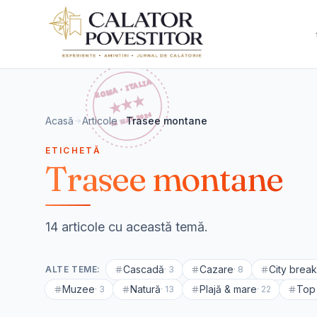
Sari la conținut
Acasă
Articole
Trasee montane
ETICHETĂ
Trasee montane
14 articole cu această temă.
Cascadă
Cazare
City break
ALTE TEME:
·
3
·
8
Muzee
Natură
Plajă & mare
Top 
·
3
·
13
·
22
🇷🇴
România