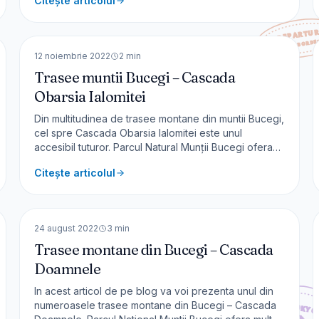
Citește articolul
montane. Informatii generale Această rută este cea
mai frecventată din muntii Ciucas. Există mai multe
🇷🇴
România
varia
EUROPA
12 noiembrie 2022
2
min
Trasee muntii Bucegi – Cascada
Obarsia Ialomitei
Din multitudinea de trasee montane din muntii Bucegi,
cel spre Cascada Obarsia Ialomitei este unul
accesibil tuturor. Parcul Natural Munții Bucegi ofera
multe asemenea poteci frumoase – pe acest blog de
Citește articolul
calatorie, puteti citi si despre traseul Cheile
Zănoagei. Muntii Bucegi – traseul Cascada Obarsia
🇷🇴
România
Ialomitei Spre Casc
EUROPA
24 august 2022
3
min
Trasee montane din Bucegi – Cascada
Doamnele
In acest articol de pe blog va voi prezenta unul din
numeroasele trasee montane din Bucegi – Cascada