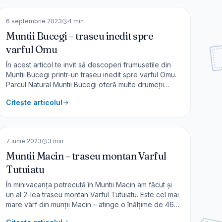
EUROPA
6 septembrie 2023
4
min
Muntii Bucegi – traseu inedit spre
varful Omu
În acest articol te invit să descoperi frumusetile din
Muntii Bucegi printr-un traseu inedit spre varful Omu.
Parcul Natural Muntii Bucegi oferă multe drumeții
frumoase – recomand și traseul Cheile Zănoagei sau
Citește articolul
traseul spre Cascada Doamnele. Am mai fost la
cabana Omu în 2004 și iată că am revenit după 19
🇷🇴
România
ani. Nu am ale
EUROPA
7 iunie 2023
3
min
Muntii Macin – traseu montan Varful
Tutuiatu
În minivacanța petrecută în Muntii Macin am făcut și
un al 2-lea traseu montan Varful Tutuiatu. Este cel mai
mare vârf din munții Macin – atinge o înălțime de 467
m. Ca și traseul Culmea Pricopanului și aici vom