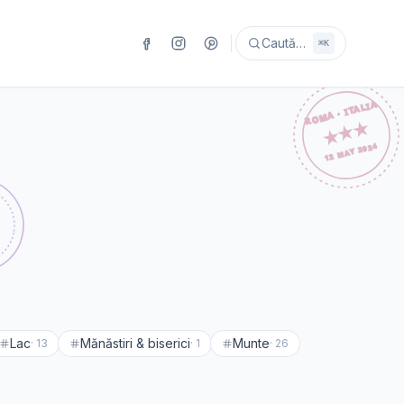
Caută…
⌘K
Lac
Mănăstiri & biserici
Munte
·
13
·
1
·
26
🇷🇴
România