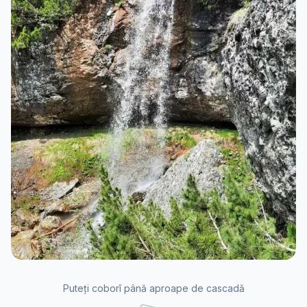
Puteți coborî până aproape de cascadă