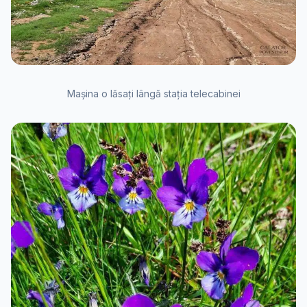
Mașina o lăsați lângă stația telecabinei