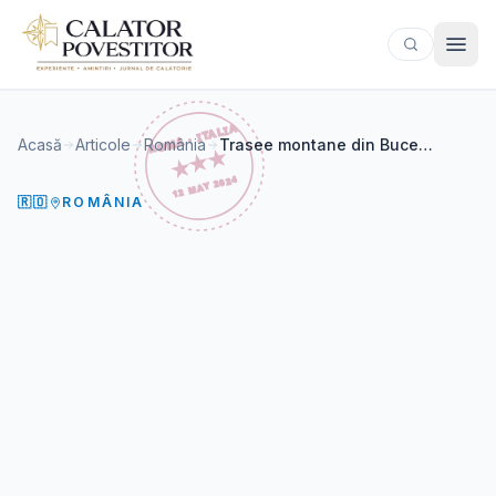
Sari la conținut
Acasă
Articole
România
Trasee montane din Bucegi – Cascada Doamnele
🇷🇴
ROMÂNIA