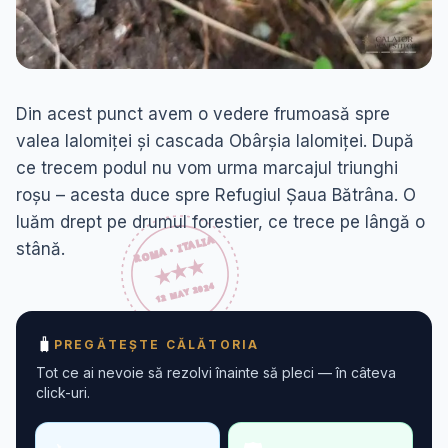
Din acest punct avem o vedere frumoasă spre
valea Ialomiței și cascada Obârșia Ialomiței. După
ce trecem podul nu vom urma marcajul triunghi
roșu – acesta duce spre Refugiul Șaua Bătrâna. O
luăm drept pe drumul forestier, ce trece pe lângă o
stână.
🧳
PREGĂTEȘTE CĂLĂTORIA
Tot ce ai nevoie să rezolvi înainte să pleci — în câteva
click-uri.