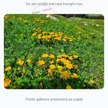
De aici urmâm marcajul triunghi roșu
Florile galbene predomină pe pajiști