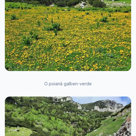
O poiană galben-verde