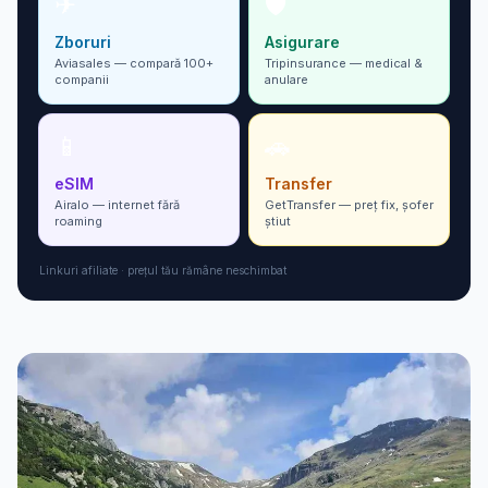
✈
🛡
Zboruri
Asigurare
Aviasales — compară 100+
Tripinsurance — medical &
companii
anulare
📱
🚗
eSIM
Transfer
Airalo — internet fără
GetTransfer — preț fix, șofer
roaming
ști­ut
Linkuri afiliate · prețul tău rămâne neschimbat