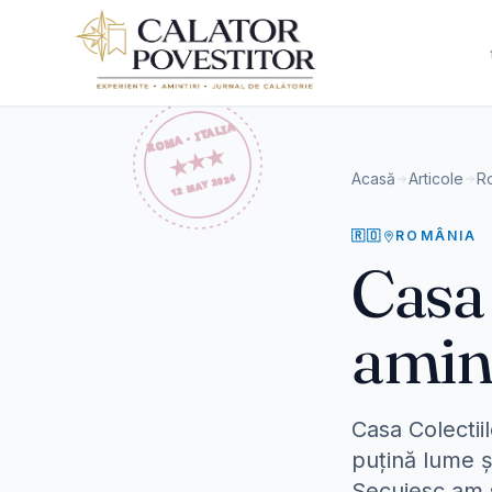
Sari la conținut
Acasă
Articole
R
🇷🇴
ROMÂNIA
Casa 
amint
Casa Colectii
puțină lume ș
Secuiesc am sc