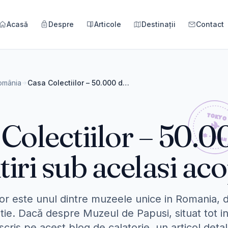
Acasă
Despre
Articole
Destinații
Contact
omânia
Casa Colectiilor – 50.000 de amintiri sub acelasi acoperis
Colectiilor – 50.0
iri sub acelasi ac
lor este unul dintre muzeele unice in Romania, 
tie. Dacă despre Muzeul de Papusi, situat tot i
ris pe acest blog de calatorie, un articol detali