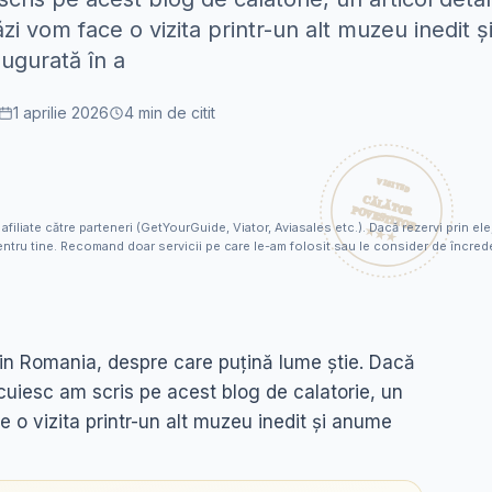
tăzi vom face o vizita printr-un alt muzeu inedit
augurată în a
1 aprilie 2026
4
min de citit
 afiliate către parteneri (GetYourGuide, Viator, Aviasales etc.). Dacă rezervi prin 
ntru tine. Recomand doar servicii pe care le-am folosit sau le consider de încred
 in Romania, despre care puțină lume știe. Dacă
cuiesc am scris pe acest blog de calatorie, un
 o vizita printr-un alt muzeu inedit și anume