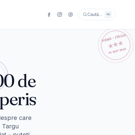
Caută…
⌘K
00 de
operis
despre care
n Targu
at – puteți