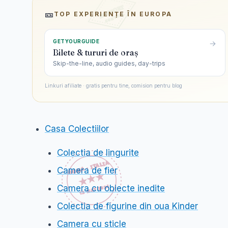
🎫
TOP EXPERIENȚE ÎN
EUROPA
GETYOURGUIDE
Bilete & tururi de oraș
Skip-the-line, audio guides, day-trips
Linkuri afiliate · gratis pentru tine, comision pentru blog
Casa Colectiilor
Colectia de lingurite
Camera de fier
Camera cu obiecte inedite
Colectia de figurine din oua Kinder
Camera cu sticle