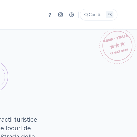
Caută…
⌘K
ctii turistice
e locuri de
 Strada della