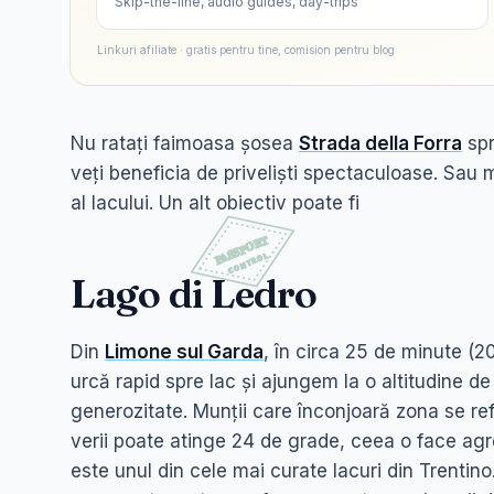
Skip-the-line, audio guides, day-trips
Linkuri afiliate · gratis pentru tine, comision pentru blog
Nu ratați faimoasa șosea
Strada della Forra
spr
veți beneficia de priveliști spectaculoase. Sau 
al lacului. Un alt obiectiv poate fi
Lago di Ledro
Din
Limone sul Garda
, în circa 25 de minute (2
urcă rapid spre lac și ajungem la o altitudine d
generozitate. Munții care înconjoară zona se ref
verii poate atinge 24 de grade, ceea o face agr
este unul din cele mai curate lacuri din Trentino