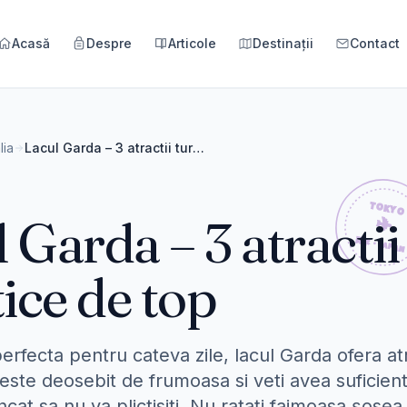
Acasă
Despre
Articole
Destinații
Contact
alia
Lacul Garda – 3 atractii turistice de top
 Garda – 3 atractii
tice de top
erfecta pentru cateva zile, lacul Garda ofera atra
este deosebit de frumoasa si veti avea suficient
incat sa nu va plictisiti. Nu ratați faimoasa șosea