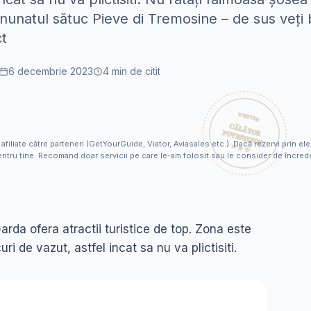
nunatul sătuc Pieve di Tremosine – de sus veți 
ct
6 decembrie 2023
4
min de citit
 afiliate către parteneri (GetYourGuide, Viator, Aviasales etc.). Dacă rezervi prin 
ntru tine. Recomand doar servicii pe care le-am folosit sau le consider de încred
arda ofera atractii turistice de top. Zona este
i de vazut, astfel incat sa nu va plictisiti.