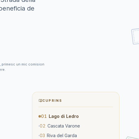
beneficia de
ele, primesc un mic comision
ere.
CUPRINS
01
Lago di Ledro
02
Cascata Varone
03
Riva del Garda