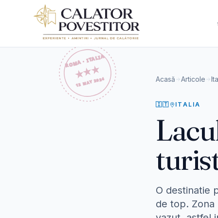
Sari la conținut
Acasă
Articole
It
🇮🇹
ITALIA
Lacul
turis
O destinatie p
de top. Zona 
vazut, astfel 