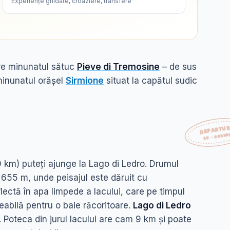
Experiențe ghidate, croaziere, transfere
e minunatul sătuc
Pieve di Tremosine
– de sus
minunatul orășel
Sirmione
situat la capătul sudic
0 km) puteți ajunge la Lago di Ledro. Drumul
e 655 m, unde peisajul este dăruit cu
lectă în apa limpede a lacului, care pe timpul
eabilă pentru o baie răcoritoare.
Lago di Ledro
. Poteca din jurul lacului are cam 9 km și poate