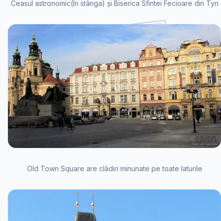
Ceasul astronomic(în stânga) și Biserica Sfintei Fecioare din Tyn
Old Town Square are clădiri minunate pe toate laturile