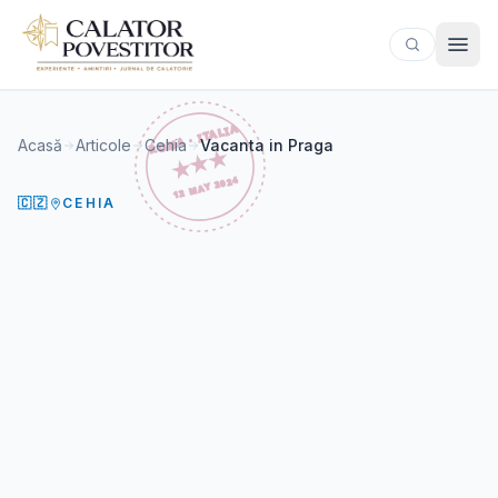
Sari la conținut
Acasă
Articole
Cehia
Vacanta in Praga
🇨🇿
CEHIA