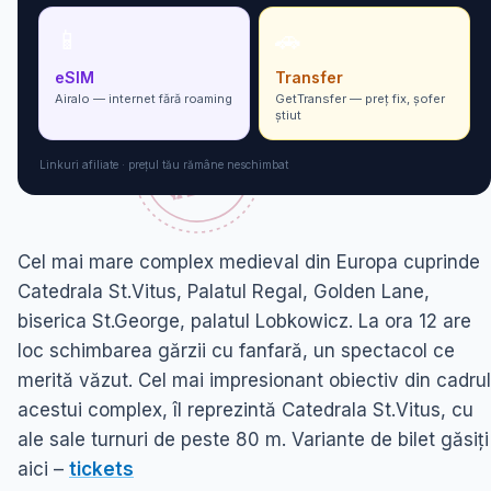
📱
🚗
eSIM
Transfer
Airalo — internet fără roaming
GetTransfer — preț fix, șofer
ști­ut
Linkuri afiliate · prețul tău rămâne neschimbat
Cel mai mare complex medieval din Europa cuprinde
Catedrala St.Vitus, Palatul Regal, Golden Lane,
biserica St.George, palatul Lobkowicz. La ora 12 are
loc schimbarea gărzii cu fanfară, un spectacol ce
merită văzut. Cel mai impresionant obiectiv din cadrul
acestui complex, îl reprezintă Catedrala St.Vitus, cu
ale sale turnuri de peste 80 m. Variante de bilet găsiți
aici –
tickets