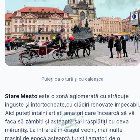
Puteți da o tură și cu caleașca
Stare Mesto
este o zonă aglomerată cu străduțe
înguste și întortocheate,cu clădiri renovate impecabil.
Aici puteți întâlni artiști amatori care încearcă să vă
facă să zâmbiți și așteaptă să-i răsplătiți cu ceva
mărunțiș. La intrarea în orașul vechi, mai multe
mașini de epocă așteaptă turiștii amatori de o