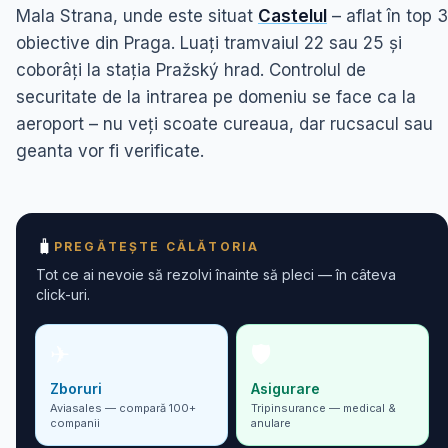
Mala Strana, unde este situat
Castelul
– aflat în top 3
obiective din Praga. Luați tramvaiul 22 sau 25 și
coborâți la stația Pražský hrad. Controlul de
securitate de la intrarea pe domeniu se face ca la
aeroport – nu veți scoate cureaua, dar rucsacul sau
geanta vor fi verificate.
🧳
PREGĂTEȘTE CĂLĂTORIA
Tot ce ai nevoie să rezolvi înainte să pleci — în câteva
click-uri.
✈
🛡
Zboruri
Asigurare
Aviasales — compară 100+
Tripinsurance — medical &
companii
anulare