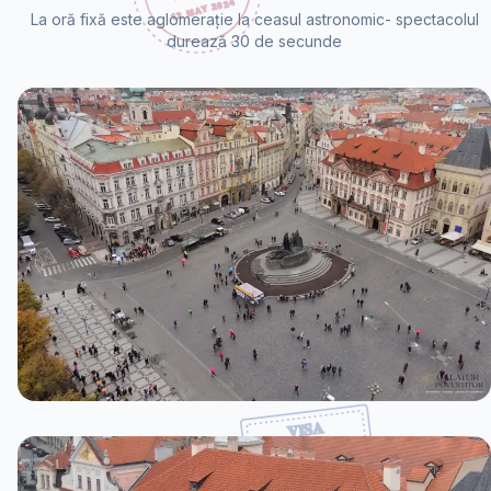
La oră fixă este aglomerație la ceasul astronomic- spectacolul
durează 30 de secunde