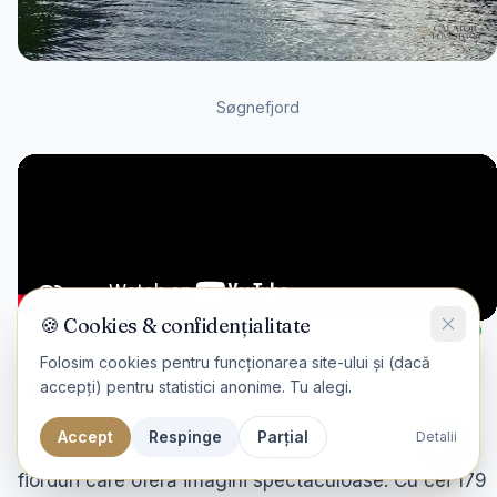
Søgnefjord
🍪 Cookies & confidențialitate
Folosim cookies pentru funcționarea site-ului și (dacă
Alte fiorduri
accepți) pentru statistici anonime. Tu alegi.
Accept
Respinge
Parțial
Detalii
În periplul nostru norvegian am mai văzut și alte
fiorduri care oferă imagini spectaculoase. Cu cei 179