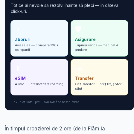
Tot ce ai nevoie să rezolvi înainte să pleci — în câteva
click-uri.
✈
🛡
Zboruri
Asigurare
Aviasales — compară 100+
Tripinsurance — medical &
companii
anulare
📱
🚗
eSIM
Transfer
Airalo — internet fără roaming
GetTransfer — preț fix, șofer
ști­ut
Linkuri afiliate · prețul tău rămâne neschimbat
În timpul croazierei de 2 ore (de la Flåm la