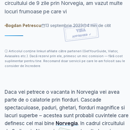
circuitului de 9 zile prin Norvegia, am vazut multe
locuri frumoase pe care vi
Bogdan Petrescu
13 septembrie 2023
4
min de citit
ⓘ
Articolul conține linkuri afiliate către parteneri (GetYourGuide, Viator,
Aviasales etc.). Dacă rezervi prin ele, primesc un mic comision — fără cost
suplimentar pentru tine. Recomand doar servicii pe care le-am folosit sau le
consider de încredere.
Daca vei petrece o vacanta in Norvegia vei avea
parte de o calatorie prin fiorduri. Cascade
spectaculoase, paduri, ghetari, fiorduri magnifice si
lacuri superbe – acestea sunt probabil cuvintele care
definesc cel mai bine
Norvegia
. In cadrul circuitului