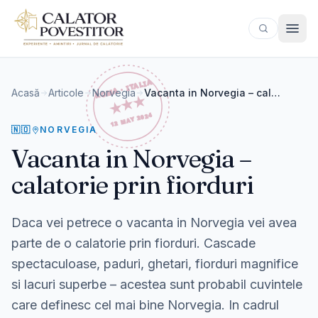
Sari la conținut
Acasă
Articole
Norvegia
Vacanta in Norvegia – calatorie prin fiorduri
🇳🇴
NORVEGIA
Vacanta in Norvegia –
calatorie prin fiorduri
Daca vei petrece o vacanta in Norvegia vei avea
parte de o calatorie prin fiorduri. Cascade
spectaculoase, paduri, ghetari, fiorduri magnifice
si lacuri superbe – acestea sunt probabil cuvintele
care definesc cel mai bine Norvegia. In cadrul