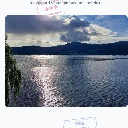
Innvikfjord văzut din balconul hotelului