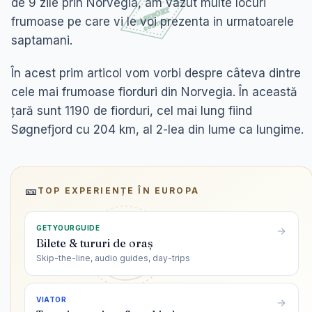
de 9 zile prin Norvegia, am vazut multe locuri
frumoase pe care vi le voi prezenta in urmatoarele
saptamani.
În acest prim articol vom vorbi despre câteva dintre
cele mai frumoase fiorduri din Norvegia. În această
țară sunt 1190 de fiorduri, cel mai lung fiind
Søgnefjord cu 204 km, al 2-lea din lume ca lungime.
🎫
TOP EXPERIENȚE ÎN
EUROPA
GETYOURGUIDE
Bilete & tururi de oraș
Skip-the-line, audio guides, day-trips
VIATOR