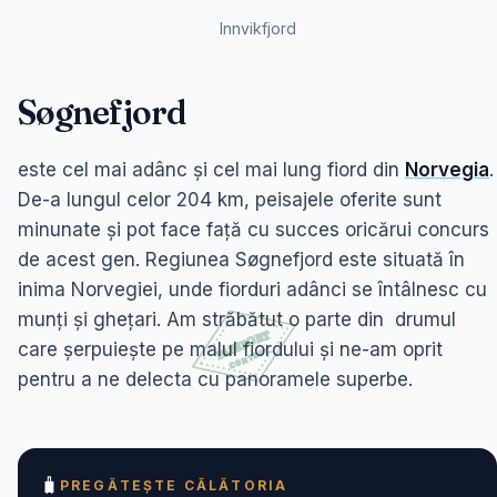
Innvikfjord
S
øgnefjord
este cel mai adânc și cel mai lung fiord din
Norvegia
.
De-a lungul celor 204 km, peisajele oferite sunt
minunate și pot face față cu succes oricărui concurs
de acest gen. Regiunea Søgnefjord este situată în
inima Norvegiei, unde fiorduri adânci se întâlnesc cu
munți și ghețari. Am străbătut o parte din drumul
care șerpuiește pe malul fiordului și ne-am oprit
pentru a ne delecta cu panoramele superbe.
🧳
PREGĂTEȘTE CĂLĂTORIA