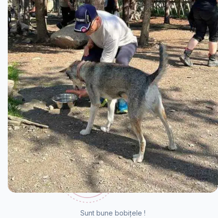
Sunt bune bobițele !