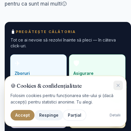
pentru ca sunt mai multi🙂
🧳
PREGĂTEȘTE CĂLĂTORIA
Tot ce ai nevoie să rezolvi înainte să pleci — în câteva
click-uri.
✈
🛡
Zboruri
Asigurare
Aviasales — compară 100+
Tripinsurance — medical &
companii
anulare
🍪 Cookies & confidențialitate
Folosim cookies pentru funcționarea site-ului și (dacă
📱
🚗
accepți) pentru statistici anonime. Tu alegi.
eSIM
Transfer
Accept
Respinge
Parțial
Detalii
Airalo — internet fără roaming
GetTransfer — preț fix, șofer
ști­ut