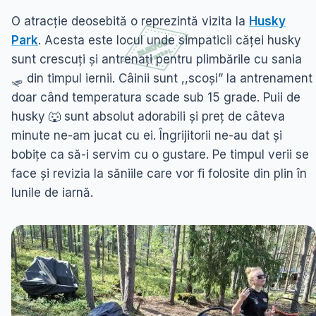
O atracție deosebită o reprezintă vizita la
Husky
Park
. Acesta este locul unde simpaticii căței husky
sunt crescuți și antrenați pentru plimbările cu sania
🛷 din timpul iernii. Câinii sunt ,,scoși” la antrenament
doar când temperatura scade sub 15 grade. Puii de
husky 🐺 sunt absolut adorabili și preț de câteva
minute ne-am jucat cu ei. Îngrijitorii ne-au dat și
bobițe ca să-i servim cu o gustare. Pe timpul verii se
face și revizia la săniile care vor fi folosite din plin în
lunile de iarnă.