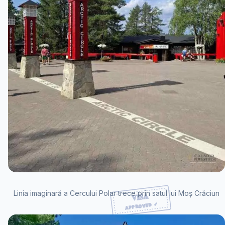
Linia imaginară a Cercului Polar trece prin satul lui Moș Crăciun