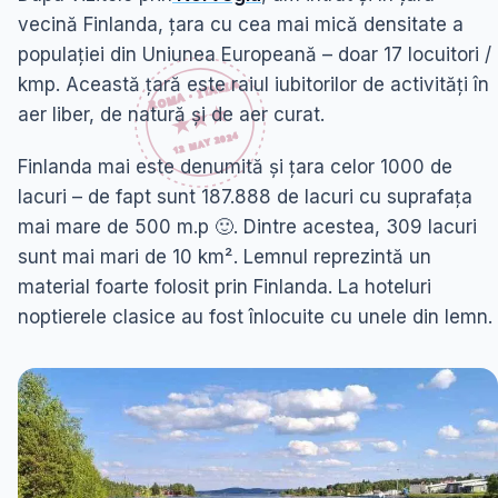
vecină Finlanda, țara cu cea mai mică densitate a
populației din Uniunea Europeană – doar 17 locuitori /
kmp. Această țară este raiul iubitorilor de activități în
aer liber, de natură și de aer curat.
Finlanda mai este denumită și țara celor 1000 de
lacuri – de fapt sunt 187.888 de lacuri cu suprafața
mai mare de 500 m.p 🙂. Dintre acestea, 309 lacuri
sunt mai mari de 10 km². Lemnul reprezintă un
material foarte folosit prin Finlanda. La hoteluri
noptierele clasice au fost înlocuite cu unele din lemn.