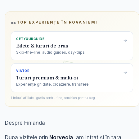
🎫
TOP EXPERIENȚE ÎN
ROVANIEMI
GETYOURGUIDE
Bilete & tururi de oraș
Skip-the-line, audio guides, day-trips
VIATOR
Tururi premium & multi-zi
Experiențe ghidate, croaziere, transfere
Linkuri afiliate · gratis pentru tine, comision pentru blog
Despre Finlanda
Dupa vizitele prin
Norvegia
, am intrat și în țara