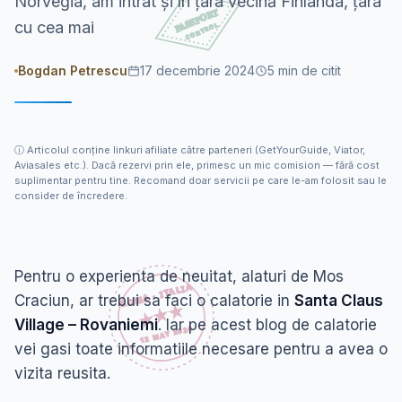
Norvegia, am intrat și în țara vecină Finlanda, țara
cu cea mai
Bogdan Petrescu
17 decembrie 2024
5
min de citit
ⓘ
Articolul conține linkuri afiliate către parteneri (GetYourGuide, Viator,
Aviasales etc.). Dacă rezervi prin ele, primesc un mic comision — fără cost
suplimentar pentru tine. Recomand doar servicii pe care le-am folosit sau le
consider de încredere.
Pentru o experienta de neuitat, alaturi de Mos
Craciun, ar trebui sa faci o calatorie in
Santa Claus
Village – Rovaniemi
. Iar pe acest blog de calatorie
vei gasi toate informatiile necesare pentru a avea o
vizita reusita.