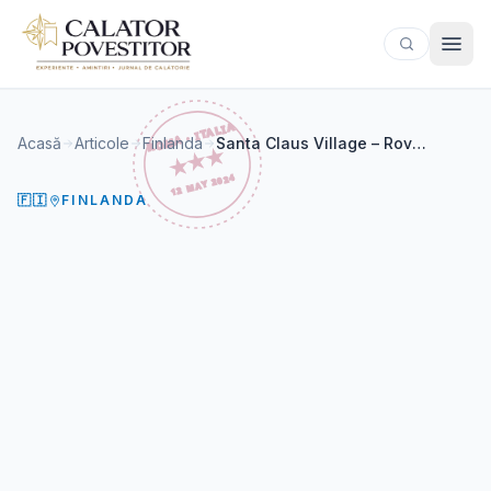
Sari la conținut
Acasă
Articole
Finlanda
Santa Claus Village – Rovaniemi
🇫🇮
FINLANDA