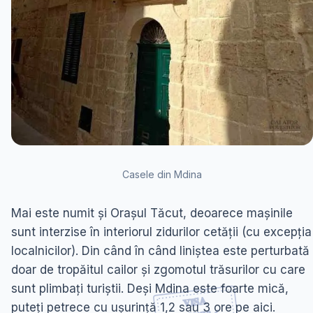
Casele din Mdina
Mai este numit și Orașul Tăcut, deoarece mașinile
sunt interzise în interiorul zidurilor cetății (cu excepția
localnicilor). Din când în când liniștea este perturbată
doar de tropăitul cailor și zgomotul trăsurilor cu care
sunt plimbați turiștii. Deși Mdina este foarte mică,
puteți petrece cu ușurință 1,2 sau 3 ore pe aici.