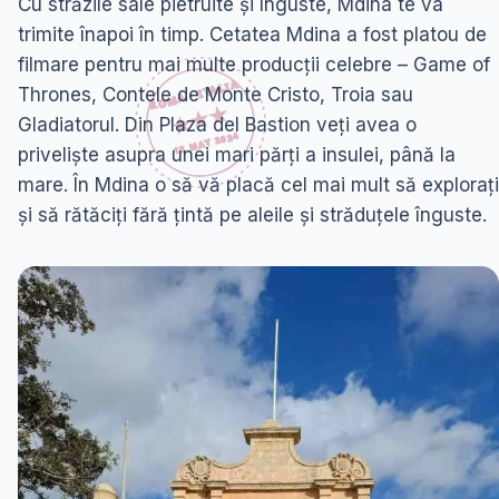
Cu străzile sale pietruite și înguste, Mdina te va
trimite înapoi în timp. Cetatea Mdina a fost platou de
filmare pentru mai multe producții celebre – Game of
Thrones, Contele de Monte Cristo, Troia sau
Gladiatorul. Din Plaza del Bastion veți avea o
priveliște asupra unei mari părți a insulei, până la
mare. În Mdina o să vă placă cel mai mult să explorați
și să rătăciți fără țintă pe aleile și străduțele înguste.