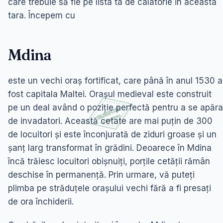
care trebuie să fie pe lista ta de calatorie in aceasta
tara. Începem cu
Mdina
este un vechi oraș fortificat, care până în anul 1530 a
fost capitala Maltei. Orașul medieval este construit
pe un deal având o poziție perfectă pentru a se apăra
de invadatori. Această cetate are mai puțin de 300
de locuitori și este înconjurată de ziduri groase și un
șanț larg transformat în grădini. Deoarece în Mdina
încă trăiesc locuitori obișnuiți, porțile cetății rămân
deschise în permanență. Prin urmare, vă puteți
plimba pe străduțele orașului vechi fără a fi presați
de ora închiderii.