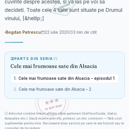
cuvinte despre acestea, si va las pe voi sa
decideti. Toate cele 4 sate sunt situate pe Drumul
vinului, [&hellip;]
Bogdan Petrescu
22 iulie 2020
3
min de citit
PARTE DIN SERIA
1
/
2
Cele mai frumoase sate din Alsacia
1
.
Cele mai frumoase sate din Alsacia – episodul 1
2
.
Cele mai frumoase sate din Alsacia – 2
ⓘ
Articolul conține linkuri afiliate către parteneri (GetYourGuide, Viator,
Aviasales etc.). Dacă rezervi prin ele, primesc un mic comision — fără cost
suplimentar pentru tine. Recomand doar servicii pe care le-am folosit sau le
consider de încredere.