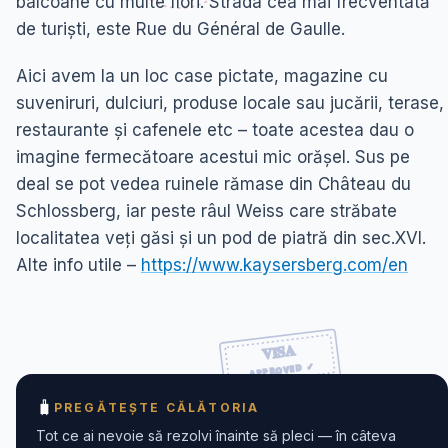
balcoane cu multe flori. Strada cea mai frecventată
de turiști, este Rue du Général de Gaulle.
Aici avem la un loc case pictate, magazine cu
suveniruri, dulciuri, produse locale sau jucării, terase,
restaurante și cafenele etc – toate acestea dau o
imagine fermecătoare acestui mic orășel. Sus pe
deal se pot vedea ruinele rămase din Château du
Schlossberg, iar peste râul Weiss care străbate
localitatea veți găsi și un pod de piatră din sec.XVI.
Alte info utile –
https://www.kaysersberg.com/en
🧳
PREGĂTEȘTE CĂLĂTORIA
Tot ce ai nevoie să rezolvi înainte să pleci — în câteva