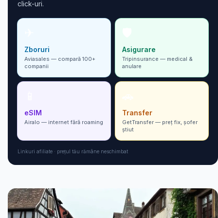
click-uri.
✈
🛡
Zboruri
Asigurare
Aviasales — compară 100+
Tripinsurance — medical &
companii
anulare
📱
🚗
eSIM
Transfer
Airalo — internet fără roaming
GetTransfer — preț fix, șofer
ști­ut
Linkuri afiliate · prețul tău rămâne neschimbat