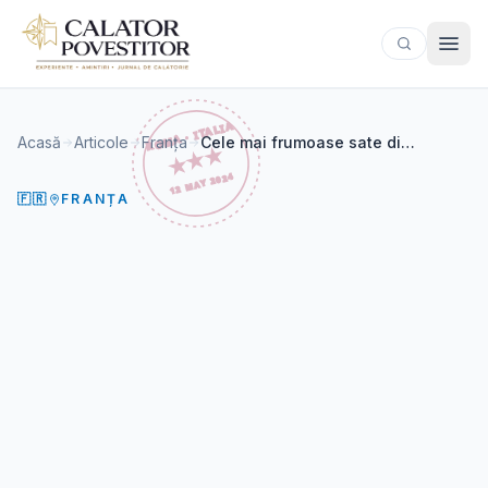
Sari la conținut
Acasă
Articole
Franța
Cele mai frumoase sate din Alsacia – episodul 1
🇫🇷
FRANȚA