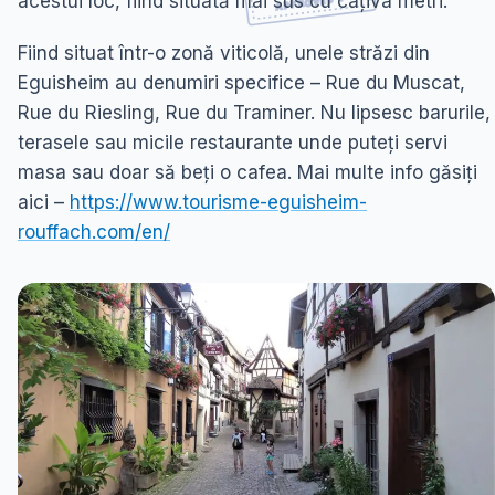
acestui loc, fiind situată mai sus cu câțiva metri.
Fiind situat într-o zonă viticolă, unele străzi din
Eguisheim au denumiri specifice – Rue du Muscat,
Rue du Riesling, Rue du Traminer. Nu lipsesc barurile,
terasele sau micile restaurante unde puteți servi
masa sau doar să beți o cafea. Mai multe info găsiți
aici –
https://www.tourisme-eguisheim-
rouffach.com/en/