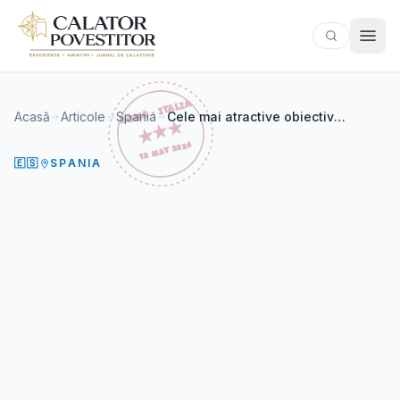
Sari la conținut
Acasă
Articole
Spania
Cele mai atractive obiective turistice din Barcelona
🇪🇸
SPANIA