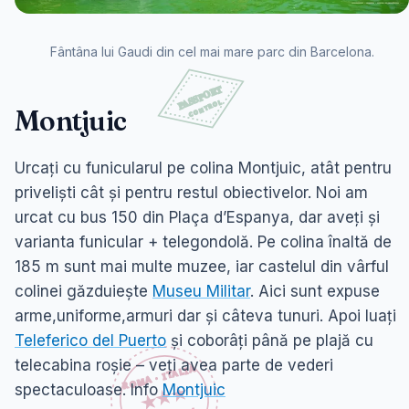
Fântâna lui Gaudi din cel mai mare parc din Barcelona.
Montjuic
Urcați cu funicularul pe colina Montjuic, atât pentru
priveliști cât și pentru restul obiectivelor. Noi am
urcat cu bus 150 din Plaça d’Espanya, dar aveți și
varianta funicular + telegondolă. Pe colina înaltă de
185 m sunt mai multe muzee, iar castelul din vârful
colinei găzduiește
Museu Militar
. Aici sunt expuse
arme,uniforme,armuri dar și câteva tunuri. Apoi luați
Teleferico del Puerto
și coborâți până pe plajă cu
telecabina roșie – veți avea parte de vederi
spectaculoase. Info
Montjuic