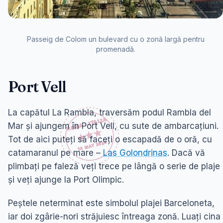
Passeig de Colom un bulevard cu o zonă largă pentru
promenadă.
Port Vell
La capătul La Rambla, traversăm podul Rambla del
Mar și ajungem în Port Vell, cu sute de ambarcațiuni.
Tot de aici puteți să faceți o escapadă de o oră, cu
catamaranul pe mare –
Las Golondrinas
. Dacă vă
plimbați pe faleză veți trece pe lângă o serie de plaje
și veți ajunge la Port Olimpic.
Peștele neterminat este simbolul plajei Barceloneta,
iar doi zgârie-nori străjuiesc întreaga zonă. Luați cina