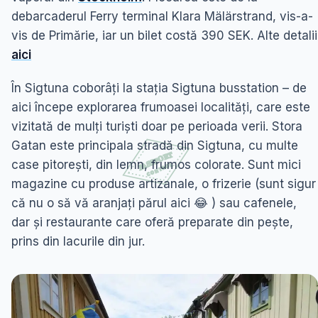
debarcaderul Ferry terminal Klara Mälärstrand, vis-a-
vis de Primărie, iar un bilet costă 390 SEK. Alte detalii
aici
În Sigtuna coborâți la stația Sigtuna busstation – de
aici începe explorarea frumoasei localități, care este
vizitată de muIți turiști doar pe perioada verii. Stora
Gatan este principala stradă din Sigtuna, cu multe
case pitorești, din lemn, frumos colorate. Sunt mici
magazine cu produse artizanale, o frizerie (sunt sigur
că nu o să vă aranjați părul aici 😂 ) sau cafenele,
dar și restaurante care oferă preparate din pește,
prins din lacurile din jur.