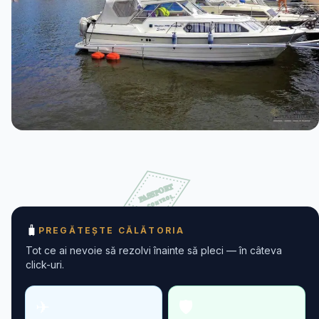
🧳
PREGĂTEȘTE CĂLĂTORIA
Tot ce ai nevoie să rezolvi înainte să pleci — în câteva
click-uri.
✈
🛡