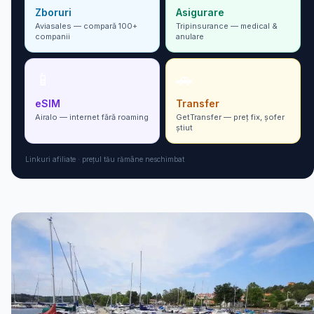
Zboruri
Asigurare
Aviasales — compară 100+
Tripinsurance — medical &
companii
anulare
📱
🚗
eSIM
Transfer
Airalo — internet fără roaming
GetTransfer — preț fix, șofer
ști­ut
Linkuri afiliate · prețul tău rămâne neschimbat