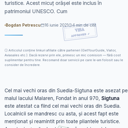
turistice. Acest micuț orășel este inclus în
patrimoniul UNESCO. Cum
Bogdan Petrescu
16 iunie 2021
4
min de citit
ⓘ
Articolul conține linkuri afiliate către parteneri (GetYourGuide, Viator,
Aviasales etc.). Dacă rezervi prin ele, primesc un mic comision — fără cost
suplimentar pentru tine. Recomand doar servicii pe care le-am folosit sau le
consider de încredere.
Cel mai vechi oras din Suedia-Sigtuna este asezat pe
malul lacului Malaren, Fondat in anul 970,
Sigtuna
este atestat ca fiind cel mai vechi oras din Suedia.
Localnicii se mandresc cu asta, și acest fapt este
menționat și reamintit prin toate pliantele turistice.