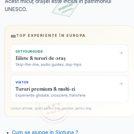
Acest micuț orășel este inclus în patrimoniul
UNESCO.
🎫
TOP EXPERIENȚE ÎN
EUROPA
GETYOURGUIDE
Bilete & tururi de oraș
Skip-the-line, audio guides, day-trips
VIATOR
Tururi premium & multi-zi
Experiențe ghidate, croaziere, transfere
Linkuri afiliate · gratis pentru tine, comision pentru blog
Cum se ajunge in Sigtuna ?