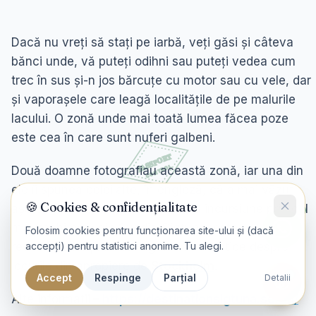
Dacă nu vreți să stați pe iarbă, veți găsi și câteva
bănci unde, vă puteți odihni sau puteți vedea cum
trec în sus și-n jos bărcuțe cu motor sau cu vele, dar
și vaporașele care leagă localitățile de pe malurile
lacului. O zonă unde mai toată lumea făcea poze
este cea în care sunt nuferi galbeni.
Două doamne fotografiau această zonă, iar una din
ele îi spunea celeilalte, în engleză, că a mai văzut
🍪 Cookies & confidențialitate
așa ceva doar în Delta Dunării ! O incursiune prin cel
mai vechi oraș din Suedia-Sigtuna, este
Folosim cookies pentru funcționarea site-ului și (dacă
accepți) pentru statistici anonime. Tu alegi.
recomandată prin toate ghidurile turistice despre
locurile din apropiere de
Stockholm
.
Accept
Respinge
Parțial
Detalii
Alte informatii
–
https://destinationsigtuna.se/en/