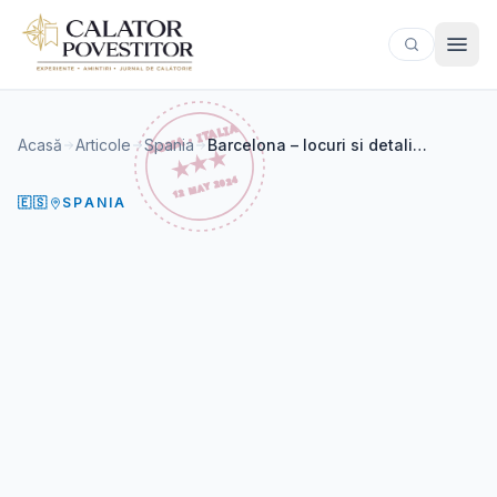
Sari la conținut
Acasă
Articole
Spania
Barcelona – locuri si detalii mai putin cunoscute
🇪🇸
SPANIA